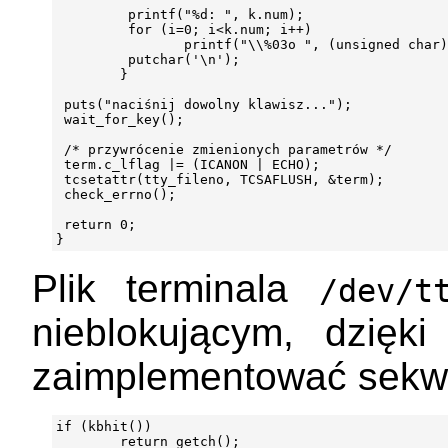
         printf("%d: ", k.num);

         for (i=0; i<k.num; i++)

                printf("\\%03o ", (unsigned char)
         putchar('\n');

        }

 puts("naciśnij dowolny klawisz...");

 wait_for_key();

 /* przywrócenie zmienionych parametrów */

 term.c_lflag |= (ICANON | ECHO);

 tcsetattr(tty_fileno, TCSAFLUSH, &term);

 check_errno();

 return 0;

Plik terminala
/dev/t
nieblokującym, dzię
zaimplementować sekw
if (kbhit())

        return getch();
