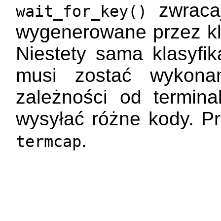
zwracaj
wait_for_key()
wygenerowane przez kl
Niestety sama klasyfi
musi zostać wykona
zależności od termin
wysyłać różne kody. P
.
termcap