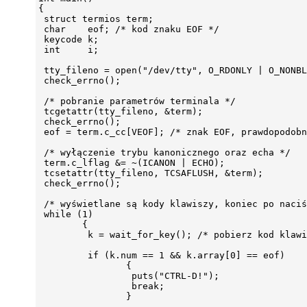
{

 struct termios term;

 char    eof; /* kod znaku EOF */

 keycode k;

 int     i;

 tty_fileno = open("/dev/tty", O_RDONLY | O_NONBL
 check_errno();

 /* pobranie parametrów terminala */

 tcgetattr(tty_fileno, &term);

 check_errno();

 eof = term.c_cc[VEOF]; /* znak EOF, prawdopodobn
 /* wyłączenie trybu kanonicznego oraz echa */

 term.c_lflag &= ~(ICANON | ECHO);

 tcsetattr(tty_fileno, TCSAFLUSH, &term);

 check_errno();

 /* wyświetlane są kody klawiszy, koniec po naciś
 while (1)

        {

         k = wait_for_key(); /* pobierz kod klawi
         if (k.num == 1 && k.array[0] == eof)

                {

                 puts("CTRL-D!");

                 break;

                }
