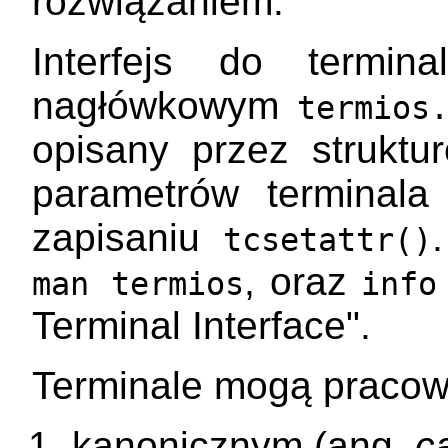
rozwiązaniem.
Interfejs do termin
nagłówkowym
termios
opisany przez struktu
parametrów terminala
zapisaniu
tcsetattr()
, oraz
man termios
info
Terminal Interface".
Terminale mogą pracow
kanonicznym (ang.
c