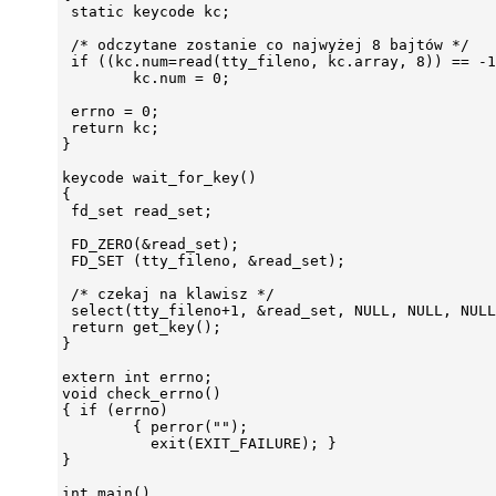
 static keycode kc;

 /* odczytane zostanie co najwyżej 8 bajtów */

 if ((kc.num=read(tty_fileno, kc.array, 8)) == -1
        kc.num = 0;

 errno = 0;

 return kc;

}

keycode wait_for_key()

{

 fd_set read_set;

 FD_ZERO(&read_set);

 FD_SET (tty_fileno, &read_set);

 /* czekaj na klawisz */

 select(tty_fileno+1, &read_set, NULL, NULL, NULL
 return get_key();

}

extern int errno;

void check_errno()

{ if (errno)

        { perror("");

          exit(EXIT_FAILURE); }

}

int main()
