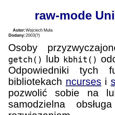
raw-mode Uni
Autor:
Wojciech Muła
Dodany:
2003(?)
Osoby przyzwyczajo
lub
odc
getch()
kbhit()
Odpowiedniki tych f
bibliotekach
ncurses
i
pozwolić sobie na l
samodzielna obsłu