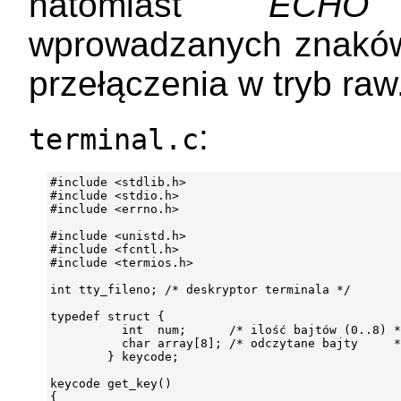
natomiast
ECHO
w
wprowadzanych znaków 
przełączenia w tryb raw
:
terminal.c
#include <stdlib.h>

#include <stdio.h>

#include <errno.h>

#include <unistd.h>

#include <fcntl.h>

#include <termios.h>

int tty_fileno; /* deskryptor terminala */

typedef struct {

          int  num;      /* ilość bajtów (0..8) *
          char array[8]; /* odczytane bajty     *
        } keycode;

keycode get_key()

{
