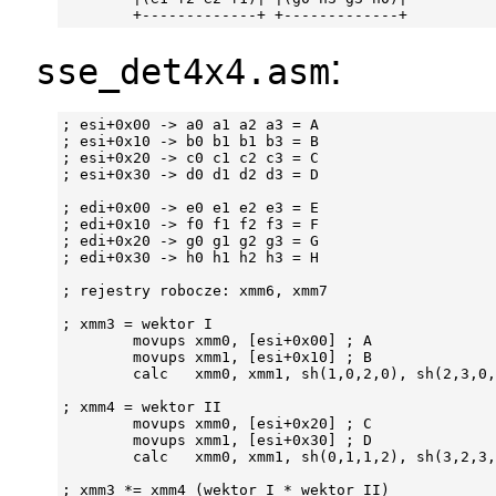
:
sse_det4x4.asm
; esi+0x00 -> a0 a1 a2 a3 = A

; esi+0x10 -> b0 b1 b1 b3 = B

; esi+0x20 -> c0 c1 c2 c3 = C

; esi+0x30 -> d0 d1 d2 d3 = D

; edi+0x00 -> e0 e1 e2 e3 = E

; edi+0x10 -> f0 f1 f2 f3 = F

; edi+0x20 -> g0 g1 g2 g3 = G

; edi+0x30 -> h0 h1 h2 h3 = H

; rejestry robocze: xmm6, xmm7

; xmm3 = wektor I

        movups xmm0, [esi+0x00] ; A

        movups xmm1, [esi+0x10] ; B

        calc   xmm0, xmm1, sh(1,0,2,0), sh(2,3,0,
; xmm4 = wektor II

        movups xmm0, [esi+0x20] ; C

        movups xmm1, [esi+0x30] ; D

        calc   xmm0, xmm1, sh(0,1,1,2), sh(3,2,3,
; xmm3 *= xmm4 (wektor I * wektor II)
