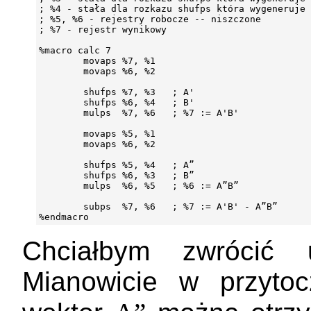
; %4 - stała dla rozkazu shufps która wygeneruje 
; %5, %6 - rejestry robocze -- niszczone

; %7 - rejestr wynikowy

%macro calc 7

        movaps %7, %1

        movaps %6, %2

        shufps %7, %3   ; A'

        shufps %6, %4   ; B'

        mulps  %7, %6   ; %7 := A'B'

        movaps %5, %1

        movaps %6, %2

        shufps %5, %4   ; A”

        shufps %6, %3   ; B”

        mulps  %6, %5   ; %6 := A”B”

        subps  %7, %6   ; %7 := A'B' - A”B”

Chciałbym zwrócić
Mianowicie w przyto