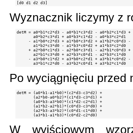
Wyznacznik liczymy z r
detM = a0*b1*c2*d3 - a0*b1*c3*d2 - a0*b2*c1*d3 +

       a0*b2*c3*d1 + a0*b3*c1*d2 - a0*b3*c2*d1

     - a1*b0*c2*d3 + a1*b0*c3*d2 + a1*b2*c0*d3 -

       a1*b2*c3*d0 - a1*b3*c0*d2 + a1*b3*c2*d0

     + a2*b0*c1*d3 - a2*b0*c3*d1 - a2*b1*c0*d3 +

       a2*b1*c3*d0 + a2*b3*c0*d1 - a2*b3*c1*d0

     - a3*b0*c1*d2 + a3*b0*c2*d1 + a3*b1*c0*d2 -

Po wyciągnięciu przed 
detM = (a0*b1-a1*b0)*(c2*d3-c3*d2) +

       (a2*b0-a0*b2)*(c1*d3-c3*d1) +

       (a0*b3-a3*b0)*(c1*d2-c2*d1) +

       (a1*b2-a2*b1)*(c0*d3-c3*d0) +

       (a2*b3-a3*b2)*(c0*d1-c1*d0) +

W wyjściowym wzor