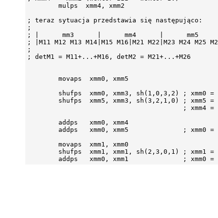
        mulps  xmm4, xmm2

; teraz sytuacja przedstawia się następująco:

;

; |      mm3      |      mm4      |      mm5     
; |M11 M12 M13 M14|M15 M16|M21 M22|M23 M24 M25 M2
;

; detM1 = M11+...+M16, detM2 = M21+...+M26

        movaps  xmm0, xmm5

        shufps  xmm0, xmm3, sh(1,0,3,2) ; xmm0 = 
        shufps  xmm5, xmm3, sh(3,2,1,0) ; xmm5 = 
                                        ; xmm4 = 
        addps   xmm0, xmm4

        addps   xmm0, xmm5              ; xmm0 = 
        movaps  xmm1, xmm0

        shufps  xmm1, xmm1, sh(2,3,0,1) ; xmm1 = 