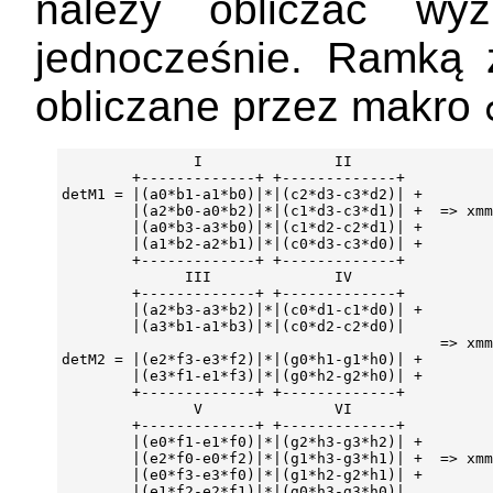
należy obliczać wyz
jednocześnie. Ramką 
obliczane przez makro
               I               II

        +-------------+ +-------------+

detM1 = |(a0*b1-a1*b0)|*|(c2*d3-c3*d2)| +

        |(a2*b0-a0*b2)|*|(c1*d3-c3*d1)| +  => xmm
        |(a0*b3-a3*b0)|*|(c1*d2-c2*d1)| +

        |(a1*b2-a2*b1)|*|(c0*d3-c3*d0)| +

        +-------------+ +-------------+

              III              IV

        +-------------+ +-------------+

        |(a2*b3-a3*b2)|*|(c0*d1-c1*d0)| +

        |(a3*b1-a1*b3)|*|(c0*d2-c2*d0)|

                                           => xmm
detM2 = |(e2*f3-e3*f2)|*|(g0*h1-g1*h0)| +

        |(e3*f1-e1*f3)|*|(g0*h2-g2*h0)| +

        +-------------+ +-------------+

               V               VI

        +-------------+ +-------------+

        |(e0*f1-e1*f0)|*|(g2*h3-g3*h2)| +

        |(e2*f0-e0*f2)|*|(g1*h3-g3*h1)| +  => xmm
        |(e0*f3-e3*f0)|*|(g1*h2-g2*h1)| +

        |(e1*f2-e2*f1)|*|(g0*h3-g3*h0)|
