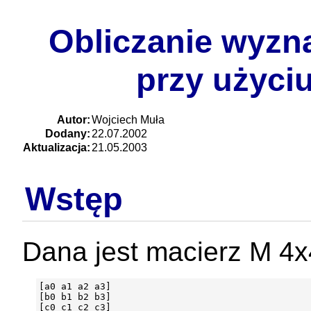
Obliczanie wyzn
przy użyci
Autor:
Wojciech Muła
Dodany:
22.07.2002
Aktualizacja:
21.05.2003
Wstęp
Dana jest macierz M 4x
[a0 a1 a2 a3]

[b0 b1 b2 b3]

[c0 c1 c2 c3]
