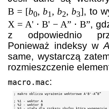
B = [
b
,
b
,
b
,
b
]
, to 
0
1
2
3
X = A' ⋅ B' − A” ⋅ B”
, gd
z odpowiednio prze
Ponieważ indeksy w
A
same, wystarczą zatem
rozmieszczenie elemen
:
macro.mac
; makro oblicza wyrażenie wektorowe A'B'-A”B”

; %1 - wektor A

; %2 - wektor B

; %3 - stała dla rozkazu shufps która wygeneruje 