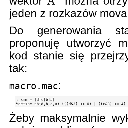
wektor
A”
można otrzy
jeden z rozkazów movap
Do generowania sta
proponuję utworzyć ma
kod stanie się przejr
tak:
:
macro.mac
; xmm = |d|c|b|a|

Żeby maksymalnie wyk