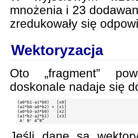
mnożenia i 23 dodawani
zredukowały się odpowi
Wektoryzacja
Oto „fragment” pow
doskonale nadaje się do
(a0*b1-a1*b0)   [x0]

(a2*b0-a0*b2) = [x1]

(a0*b3-a3*b0)   [x2]

(a1*b2-a2*b1)   [x3]

Jeśli dane są wekto