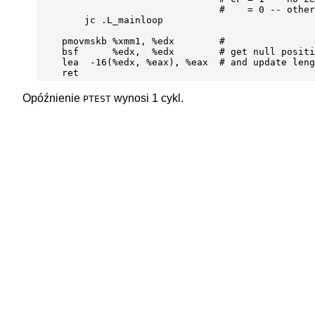
                                #    = 0 -- other
        jc .L_mainloop

    pmovmskb %xmm1, %edx        #

    bsf      %edx,  %edx        # get null positi
    lea  -16(%edx, %eax), %eax  # and update leng
Opóźnienie
wynosi 1 cykl.
PTEST