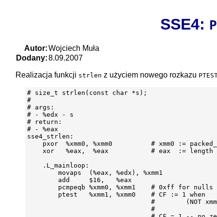
SSE4:
P
Autor:
Wojciech Muła
Dodany:
8.09.2007
Realizacja funkcji
z użyciem nowego rozkazu
strlen
PTES
# size_t strlen(const char *s);

#

# args:

# - %edx - s

# return:

# - %eax

sse4_strlen:

    pxor  %xmm0, %xmm0          # xmm0 := packed_
    xor   %eax,  %eax           # eax  := length

    .L_mainloop:

        movaps  (%eax, %edx), %xmm1

        add     $16,   %eax

        pcmpeqb %xmm0, %xmm1    # 0xff for nulls

        ptest   %xmm1, %xmm0    # CF := 1 when

                                #        (NOT xmm
                                #

                                # CF = 1 -- no ze