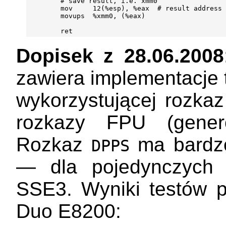
        # save result, i.e. xmm0

        mov     12(%esp), %eax  # result address

        movups  %xmm0, (%eax)

Dopisek z 28.06.2008
zawiera implementacje 
wykorzystującej rozka
rozkazy FPU (genero
Rozkaz
ma bardzo
DPPS
— dla pojedynczych 
SSE3. Wyniki testów 
Duo E8200: