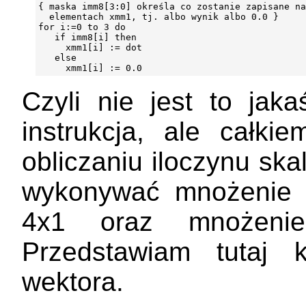
{ maska imm8[3:0] określa co zostanie zapisane na
  elementach xmm1, tj. albo wynik albo 0.0 }

for i:=0 to 3 do

   if imm8[i] then

     xmm1[i] := dot

   else

Czyli nie jest to jak
instrukcja, ale całki
obliczaniu iloczynu sk
wykonywać mnożenie 
4x1 oraz mnożeni
Przedstawiam tutaj 
wektora.