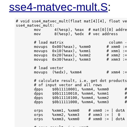
sse4-matvec-mult.S
:
# void sse4_matvec_mult(float mat[4][4], float ve
sse4_matvec_mult:

        mov      4(%esp), %eax  # mat[0][0] addre
        mov      8(%esp), %edx  # vec address

        # load matrix                    column -
        movups  0x00(%eax), %xmm0       # xmm0 :=
        movups  0x10(%eax), %xmm1       # xmm1 :=
        movups  0x20(%eax), %xmm2       # xmm2 :=
        movups  0x30(%eax), %xmm3       # xmm3 :=
        # load vector

        movups  (%edx), %xmm4           # xmm4 :=
        # calculate result, i.e. get dot products

        # of input vector and all rows

        dpps    $0b11110001, %xmm4, %xmm0       #
        dpps    $0b11110010, %xmm4, %xmm1       #
        dpps    $0b11110100, %xmm4, %xmm2       #
        dpps    $0b11111000, %xmm4, %xmm3       #
        orps    %xmm1, %xmm0    # xmm0 := | dotA 
        orps    %xmm2, %xmm3    # xmm3 := |  0   
        orps    %xmm3, %xmm0    # xmm0 := | dotA 