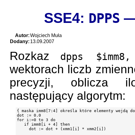
SSE4:
— 
DPPS
Autor:
Wojciech Muła
Dodany:
13.09.2007
Rozkaz
dpps $imm8,
wektorach liczb zmien
precyzji, oblicza i
następujący algorytm:
{ maska imm8[7:4] określa które elementy wejdą do
dot := 0.0

for i:=0 to 3 do

   if imm8[i + 4] then

     dot := dot + (xmm1[i] * xmm2[i])
