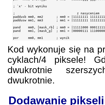
; `x' - bit wyniku

;                                 z nasyceniem   
paddusb mm0, mm2       ; mm0 = |11111111 11111111
paddusw mm1, mm3       ; mm1 = |11111111 11111111
pand    mm0, [mask_rb] ; mm0 = |11111000 00011111
pand    mm1, [mask_g]  ; mm1 = |00000111 11100000
Kod wykonuje się na 
cyklach/4 piksele! 
dwukrotnie szerszy
dwukrotnie.
Dodawanie piksel