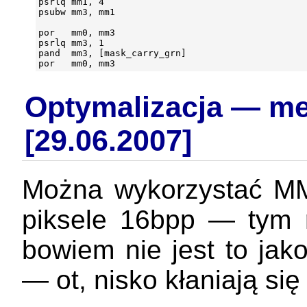
psrlq mm1, 4

psubw mm3, mm1

por   mm0, mm3

psrlq mm3, 1

pand  mm3, [mask_carry_grn]

Optymalizacja — me
[29.06.2007]
Można wykorzystać M
piksele 16bpp — tym 
bowiem nie jest to jako
— ot, nisko kłaniają si