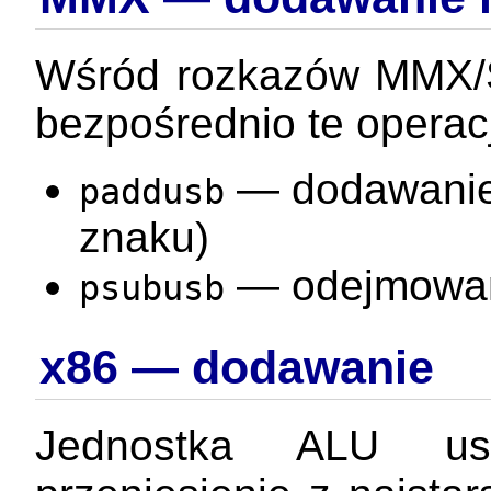
Wśród rozkazów MMX/S
bezpośrednio te operac
— dodawanie 
paddusb
znaku)
— odejmowan
psubusb
x86 — dodawanie
Jednostka ALU u