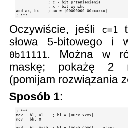
              ; c - bit przeniesienia

              ; x - bit wyniku

add ax, bx    ; ax = |00000000 00cxxxxx|

Oczywiście, jeśli
t
c=1
słowa 5-bitowego i 
. Można w ró
0b11111
maskę; pokażę 2 na
(pomijam rozwiązania 
Sposób 1
:
; ***

mov   bl, al    ; bl = |00cx xxxx|

mov   bh, 0

and   bl, 0x40  ; bl = |00c0 0000| -- albo:
