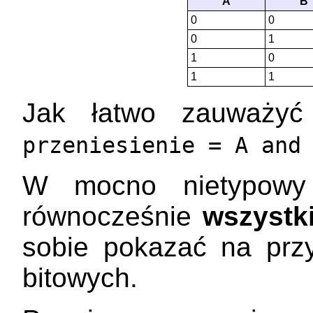
A
B
0
0
0
1
1
0
1
1
Jak łatwo zauważy
przeniesienie = A and
W mocno nietypowy
równocześnie
wszystk
sobie pokazać na przy
bitowych.