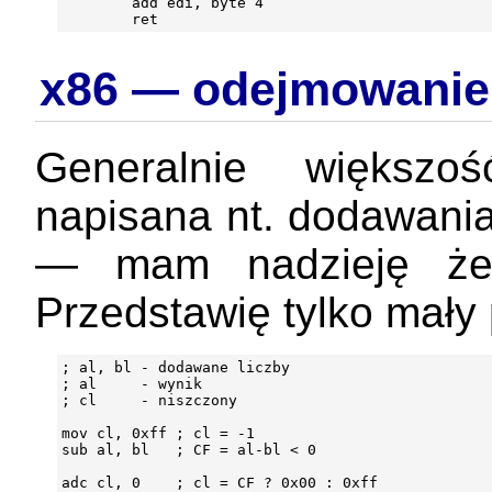
        add edi, byte 4

x86 — odejmowanie
Generalnie większo
napisana nt. dodawani
— mam nadzieję że C
Przedstawię tylko mały 
; al, bl - dodawane liczby

; al     - wynik

; cl     - niszczony

mov cl, 0xff ; cl = -1

sub al, bl   ; CF = al-bl < 0

adc cl, 0    ; cl = CF ? 0x00 : 0xff
