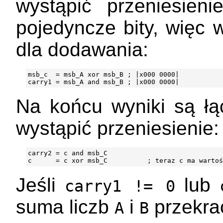
wystąpić przeniesie
pojedyncze bity, więc 
dla dodawania:
msb_c  = msb_A xor msb_B ; |x000 0000|

Na końcu wyniki są łą
wystąpić przeniesienie:
carry2 = c and msb_C

Jeśli
lub
carry1 != 0
suma liczb
i
przekrac
A
B