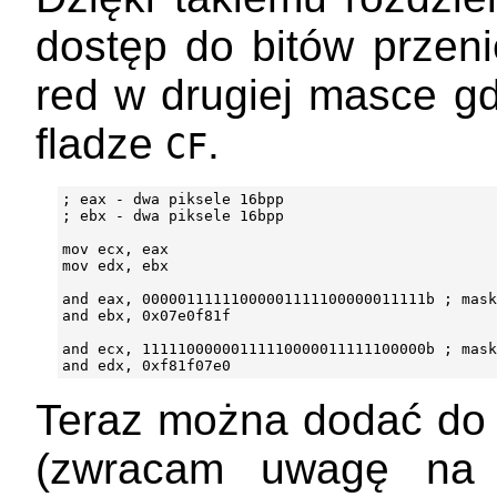
dostęp do bitów przeni
red w drugiej masce gdz
fladze
.
CF
; eax - dwa piksele 16bpp

; ebx - dwa piksele 16bpp

mov ecx, eax

mov edx, ebx

and eax, 00000111111000001111100000011111b ; mask
and ebx, 0x07e0f81f

and ecx, 11111000000111110000011111100000b ; mask
Teraz można dodać do 
(zwracam uwagę na k