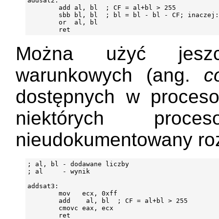
addsat2:

        add al, bl  ; CF = al+bl > 255

        sbb bl, bl  ; bl = bl - bl - CF; inaczej:
        or  al, bl

Można użyć jeszc
warunkowych (ang.
c
dostępnych w proces
niektórych proc
nieudokumentowany r
; al, bl - dodawane liczby

; al     - wynik

addsat3:

        mov   ecx, 0xff

        add    al, bl  ; CF = al+bl > 255

        cmovc eax, ecx

        ret
