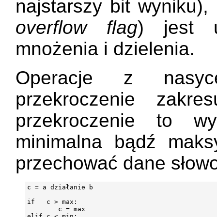
najstarszy bit wyniku)
overflow flag
) jest 
mnożenia i dzielenia.
Operacje z nasyc
przekroczenie zakr
przekroczenie to wy
minimalna bądź maks
przechować dane słowo
c = a działanie b

if   c > max:

        c = max

elif c < min:
