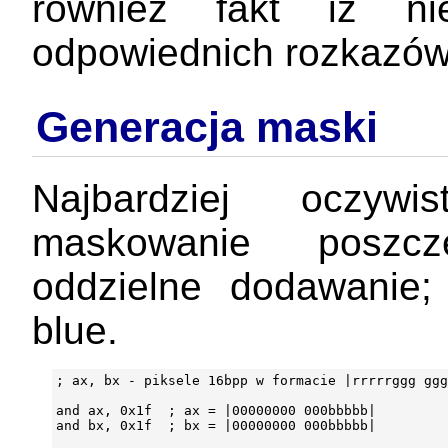
również fakt iż ni
odpowiednich rozkazów
Generacja maski
Najbardziej oczywi
maskowanie poszcz
oddzielne dodawanie;
blue.
; ax, bx - piksele 16bpp w formacie |rrrrrggg ggg
and ax, 0x1f  ; ax = |00000000 000bbbbb|

and bx, 0x1f  ; bx = |00000000 000bbbbb|
