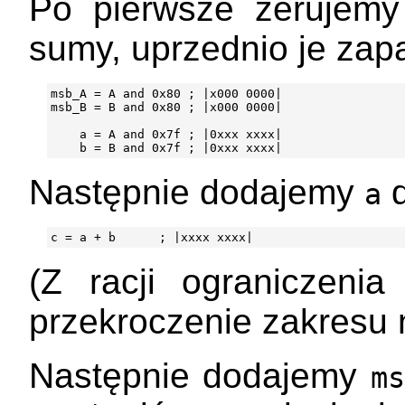
Po pierwsze zerujemy 
sumy, uprzednio je zap
msb_A = A and 0x80 ; |x000 0000|

msb_B = B and 0x80 ; |x000 0000|

    a = A and 0x7f ; |0xxx xxxx|

Następnie dodajemy
a
(Z racji ograniczeni
przekroczenie zakresu 
Następnie dodajemy
ms