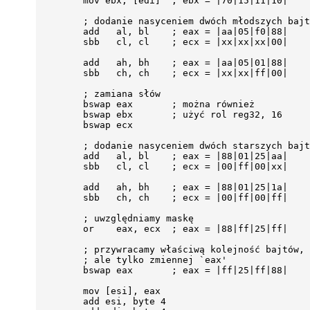
        mov ebx, [edi]  ; ebx = |70|15|11|10|

        ; dodanie nasyceniem dwóch młodszych bajt
        add   al, bl    ; eax = |aa|05|f0|88|

        sbb   cl, cl    ; ecx = |xx|xx|xx|00|

        add   ah, bh    ; eax = |aa|05|01|88|

        sbb   ch, ch    ; ecx = |xx|xx|ff|00|

        ; zamiana słów

        bswap eax       ; można również

        bswap ebx       ; użyć rol reg32, 16

        bswap ecx

        ; dodanie nasyceniem dwóch starszych bajt
        add   al, bl    ; eax = |88|01|25|aa|

        sbb   cl, cl    ; ecx = |00|ff|00|xx|

        add   ah, bh    ; eax = |88|01|25|1a|

        sbb   ch, ch    ; ecx = |00|ff|00|ff|

        ; uwzględniamy maskę

        or    eax, ecx  ; eax = |88|ff|25|ff|

        ; przywracamy właściwą kolejność bajtów,

        ; ale tylko zmiennej `eax'

        bswap eax       ; eax = |ff|25|ff|88|

        mov [esi], eax

        add esi, byte 4
