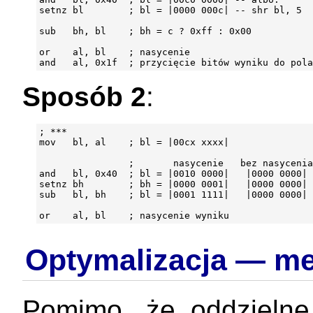
setnz bl        ; bl = |0000 000c| -- shr bl, 5

sub   bh, bl    ; bh = c ? 0xff : 0x00

or    al, bl    ; nasycenie

Sposób 2
:
; ***

mov   bl, al    ; bl = |00cx xxxx|

                ;       nasycenie   bez nasycenia

and   bl, 0x40  ; bl = |0010 0000|   |0000 0000|

setnz bh        ; bh = |0000 0001|   |0000 0000|

sub   bl, bh    ; bl = |0001 1111|   |0000 0000|

Optymalizacja — me
Pomimo, że oddzieln