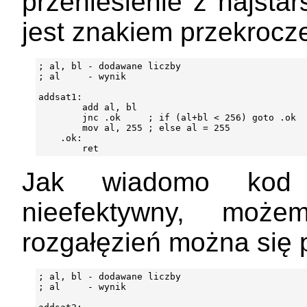
przeniesienie z najsta
jest znakiem przekrocz
; al, bl - dodawane liczby

; al     - wynik

addsat1:

        add al, bl

        jnc .ok     ; if (al+bl < 256) goto .ok

        mov al, 255 ; else al = 255

    .ok:

Jak wiadomo kod z
nieefektywny, moż
rozgałęzień można się 
; al, bl - dodawane liczby

; al     - wynik
