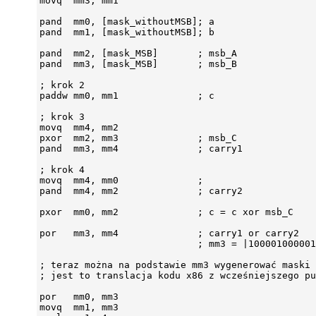
movq  mm3, mm1

pand  mm0, [mask_withoutMSB]; a

pand  mm1, [mask_withoutMSB]; b

pand  mm2, [mask_MSB]       ; msb_A

pand  mm3, [mask_MSB]       ; msb_B

; krok 2

paddw mm0, mm1              ; c

; krok 3

movq  mm4, mm2

pxor  mm2, mm3              ; msb_C

pand  mm3, mm4              ; carry1

; krok 4

movq  mm4, mm0              ;

pand  mm4, mm2              ; carry2

pxor  mm0, mm2              ; c = c xor msb_C

por   mm3, mm4              ; carry1 or carry2

                            ; mm3 = |100001000001
; teraz można na podstawie mm3 wygenerować maski

; jest to translacja kodu x86 z wcześniejszego pu
por   mm0, mm3

movq  mm1, mm3
