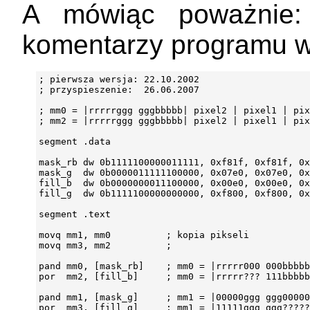
A mówiąc poważnie:
komentarzy programu w
; pierwsza wersja: 22.10.2002

; przyspieszenie:  26.06.2007

; mm0 = |rrrrrggg gggbbbbb| pixel2 | pixel1 | pix
; mm2 = |rrrrrggg gggbbbbb| pixel2 | pixel1 | pix
segment .data

mask_rb dw 0b1111100000011111, 0xf81f, 0xf81f, 0x
mask_g  dw 0b0000011111100000, 0x07e0, 0x07e0, 0x
fill_b  dw 0b0000000011100000, 0x00e0, 0x00e0, 0x
fill_g  dw 0b1111100000000000, 0xf800, 0xf800, 0x
segment .text

movq mm1, mm0          ; kopia pikseli

movq mm3, mm2          ;

pand mm0, [mask_rb]    ; mm0 = |rrrrr000 000bbbbb
por  mm2, [fill_b]     ; mm0 = |rrrrr??? 111bbbbb
pand mm1, [mask_g]     ; mm1 = |00000ggg ggg00000
por  mm3, [fill_g]     ; mm1 = |11111ggg ggg?????