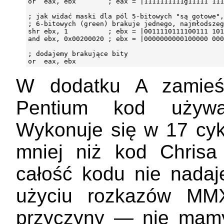
or  eax, ebx        ; eax = |1111111111g11111 111
; jak widać maski dla pól 5-bitowych "są gotowe",
; 6-bitowych (green) brakuje jednego, najmłodszeg
shr ebx, 1          ; ebx = |0011110111100111 101
and ebx, 0x00200020 ; ebx = |0000000000100000 000
; dodajemy brakujące bity

W dodatku A zamieśc
Pentium kod używa
Wykonuje się w 17 cykl
mniej niż kod Chris
całość kodu nie nadaj
użyciu rozkazów MMX
przyczyny — nie mamy