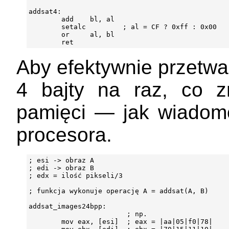
addsat4:

        add    bl, al

        setalc         ; al = CF ? 0xff : 0x00

        or     al, bl

Aby efektywnie przetw
4 bajty na raz, co z
pamięci — jak wiadom
procesora.
; esi -> obraz A

; edi -> obraz B

; edx = ilość pikseli/3

; funkcja wykonuje operację A = addsat(A, B)

addsat_images24bpp:

                        ; np.

        mov eax, [esi]  ; eax = |aa|05|f0|78|
