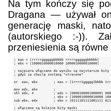
Na tym kończy się po
Dragana — używał on
generację maski, nat
(autorskiego :-)). 
przeniesienia są równe 
; eax = |rrrrrggggggbbbbb rrrrrggggggbbbbb|

; ebx = |1000010000010000 1000010000010000|

; najpierw włączane do wyniku są najstarsze bity 
; gdyż za chwilę zostaną "stracone"

or  eax, ebx        ; eax = |1rrrr1ggggg1bbbb 1rr
mov edx, ebx        ;

shl edx, 4          ; edx = |0000100001000001 000
                    ; ebx = |1000010000010000 100
sub ebx, edx        ; ebx = |0111101111001111 011
; włączane są kolejne bity maski
