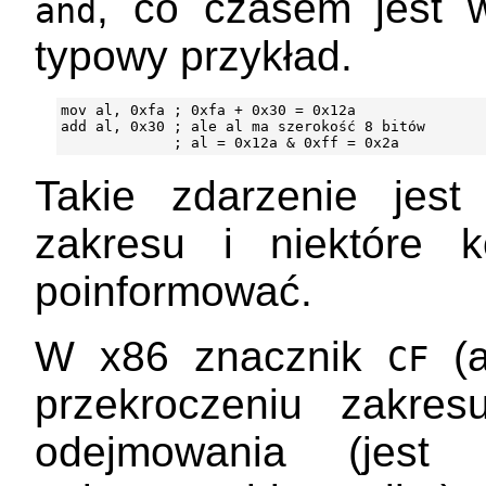
, co czasem jest 
and
typowy przykład.
mov al, 0xfa ; 0xfa + 0x30 = 0x12a

add al, 0x30 ; ale al ma szerokość 8 bitów

Takie zdarzenie jes
zakresu i niektóre k
poinformować.
W x86 znacznik
(
CF
przekroczeniu zakre
odejmowania (jest