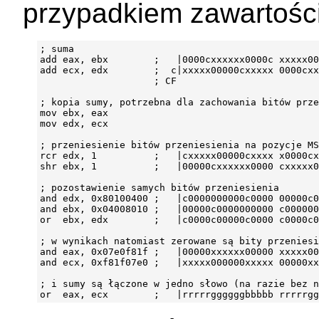
przypadkiem zawartośc
; suma

add eax, ebx        ;   |0000cxxxxxx0000c xxxxx00
add ecx, edx        ;  c|xxxxx00000cxxxxx 0000cxx
                    ; CF

; kopia sumy, potrzebna dla zachowania bitów prze
mov ebx, eax

mov edx, ecx

; przeniesienie bitów przeniesienia na pozycje MS
rcr edx, 1          ;   |cxxxxx00000cxxxx x0000cx
shr ebx, 1          ;   |00000cxxxxxx0000 cxxxxx0
; pozostawienie samych bitów przeniesienia

and edx, 0x80100400 ;   |c0000000000c0000 00000c0
and ebx, 0x04008010 ;   |00000c0000000000 c000000
or  ebx, edx        ;   |c0000c00000c0000 c0000c0
; w wynikach natomiast zerowane są bity przeniesi
and eax, 0x07e0f81f ;   |00000xxxxxx00000 xxxxx00
and ecx, 0xf81f07e0 ;   |xxxxx000000xxxxx 00000xx
; i sumy są łączone w jedno słowo (na razie bez n