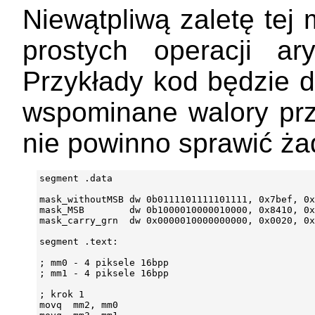
Niewątpliwą zaletę tej
prostych operacji ar
Przykłady kod będzie 
wspominane walory prz
nie powinno sprawić ża
segment .data

mask_withoutMSB dw 0b0111101111101111, 0x7bef, 0x
mask_MSB        dw 0b1000010000010000, 0x8410, 0x
mask_carry_grn  dw 0x0000010000000000, 0x0020, 0x
segment .text:

; mm0 - 4 piksele 16bpp

; mm1 - 4 piksele 16bpp

; krok 1

movq  mm2, mm0
