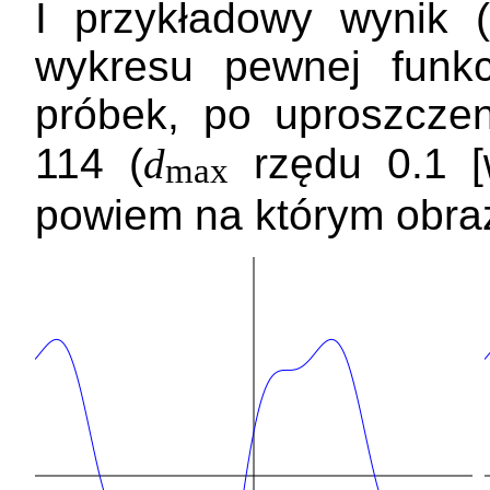
I przykładowy wynik (
wykresu pewnej funk
próbek, po uproszcze
114 (
d
rzędu 0.1 [w
max
powiem na którym obraz