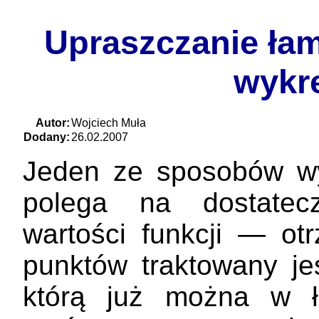
Upraszczanie ła
wykre
Autor:
Wojciech Muła
Dodany:
26.02.2007
Jeden ze sposobów wy
polega na dostatec
wartości funkcji — o
punktów traktowany jes
którą już można w ł