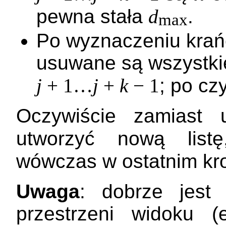
pewna stała
d
.
max
Po wyznaczeniu krańc
usuwane są wszystkie
j
+ 1…
j
+
k
− 1
; po c
Oczywiście zamiast 
utworzyć nową list
wówczas w ostatnim k
Uwaga
: dobrze jest
przestrzeni widoku (