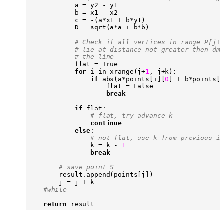
a
=
y2
-
y1
b
=
x1
-
x2
c
=
-
(
a
*
x1
+
b
*
y1
)
D
=
sqrt
(
a
*
a
+
b
*
b
)
# Check if all vertices in range P[j+
# lie at distance not greater then dm
# the line
flat
=
True
for
i
in
xrange
(
j
+
1
,
j
+
k
):
if
abs
(
a
*
points
[
i
][
0
]
+
b
*
points
[
flat
=
False
break
if
flat
:
# flat, try advance k
continue
else
:
# not flat, use k from previous i
k
=
k
-
1
break
# save point S
result
.
append
(
points
[
j
])
j
=
j
+
k
#while
return
result