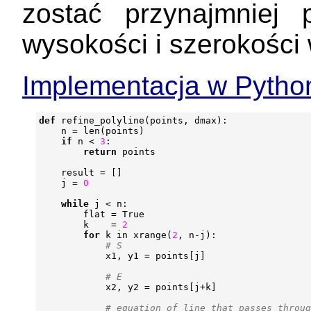
zostać przynajmniej
wysokości i szerokości
Implementacja w Pytho
def
refine_polyline
(
points
,
dmax
):
n
=
len
(
points
)
if
n
<
3
:
return
points
result
=
[]
j
=
0
while
j
<
n
:
flat
=
True
k
=
2
for
k
in
xrange
(
2
,
n
-
j
):
# S
x1
,
y1
=
points
[
j
]
# E
x2
,
y2
=
points
[
j
+
k
]
# equation of line that passes throug