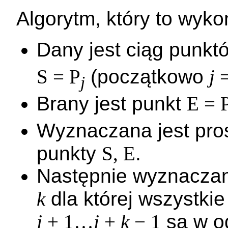
Algorytm, który to wyko
Dany jest ciąg punk
S = P
(początkowo
j
=
j
Brany jest punkt
E = 
Wyznaczana jest pro
punkty
S, E
.
Następnie wyznaczan
k
dla której wszystkie
j
+ 1…
j
+
k
− 1
są w od