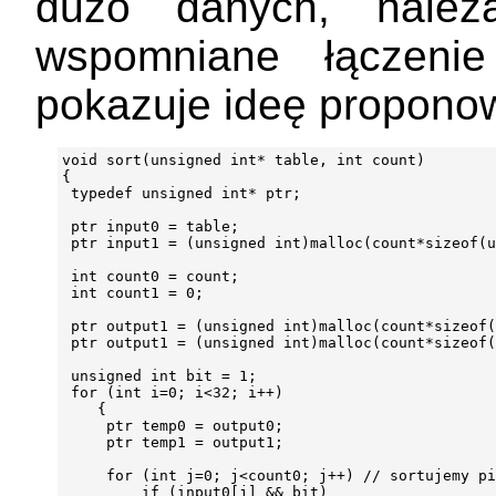
dużo danych, należa
wspomniane łączenie
pokazuje ideę proponow
void sort(unsigned int* table, int count)

{

 typedef unsigned int* ptr;

 ptr input0 = table;

 ptr input1 = (unsigned int)malloc(count*sizeof(u
 int count0 = count;

 int count1 = 0;

 ptr output1 = (unsigned int)malloc(count*sizeof(
 ptr output1 = (unsigned int)malloc(count*sizeof(
 unsigned int bit = 1;

 for (int i=0; i<32; i++)

    {

     ptr temp0 = output0;

     ptr temp1 = output1;

     for (int j=0; j<count0; j++) // sortujemy pi
         if (input0[j] && bit)
