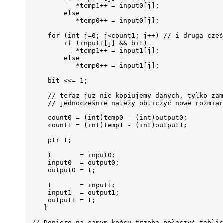
            *temp1++ = input0[j];

         else

            *temp0++ = input0[j];

     for (int j=0; j<count1; j++) // i drugą cześ
         if (input1[j] && bit)

            *temp1++ = input1[j];

         else

            *temp0++ = input1[j];

     bit <<= 1;

     // teraz już nie kopiujemy danych, tylko zam
     // jednocześnie należy obliczyć nowe rozmiar
     count0 = (int)temp0 - (int)output0;

     count1 = (int)temp1 - (int)output1;

     ptr t;

     t       = input0;

     input0  = output0;

     output0 = t;

     t       = input1;

     input1  = output1;

     output1 = t;

    }

 // Dopiero na samym końcu trzeba połączyć tablic