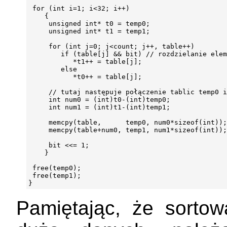
 for (int i=1; i<32; i++)

    {

     unsigned int* t0 = temp0;

     unsigned int* t1 = temp1;

     for (int j=0; j<count; j++, table++)

        if (table[j] && bit) // rozdzielanie elem
           *t1++ = table[j];

        else

           *t0++ = table[j];

     // tutaj następuje połączenie tablic temp0 i
     int num0 = (int)t0-(int)temp0;

     int num1 = (int)t1-(int)temp1;

     memcpy(table,      temp0, num0*sizeof(int));

     memcpy(table+num0, temp1, num1*sizeof(int));

     bit <<= 1;

    }

 free(temp0);

 free(temp1);

Pamiętając, że sort