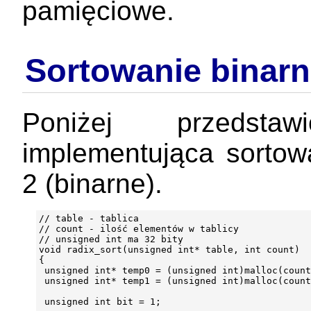
pamięciowe.
Sortowanie binar
Poniżej przedsta
implementująca sortow
2 (binarne).
// table - tablica

// count - ilość elementów w tablicy

// unsigned int ma 32 bity

void radix_sort(unsigned int* table, int count)

{

 unsigned int* temp0 = (unsigned int)malloc(count
 unsigned int* temp1 = (unsigned int)malloc(count
 unsigned int bit = 1;
