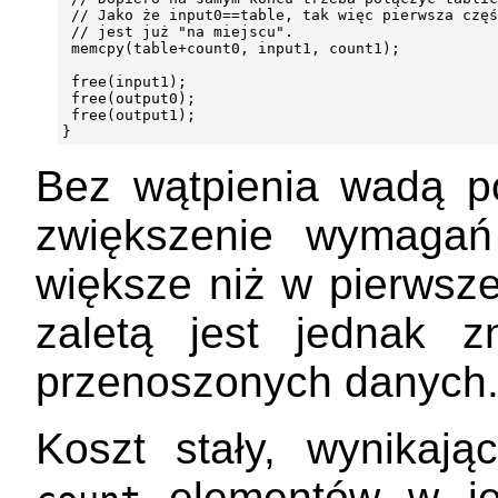
 // Jako że input0==table, tak więc pierwsza częś
 // jest już "na miejscu".

 memcpy(table+count0, input1, count1);

 free(input1);

 free(output0);

 free(output1);

Bez wątpienia wadą p
zwiększenie wymaga
większe niż w pierwszej
zaletą jest jednak z
przenoszonych danych
Koszt stały, wynikają
elementów w jed