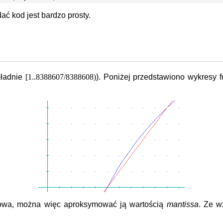
ć kod jest bardzo prosty.
ładnie
[1..8388607/8388608)
). Poniżej przedstawiono wykresy f
niowa, można więc aproksymować ją wartością
mantissa
. Ze w