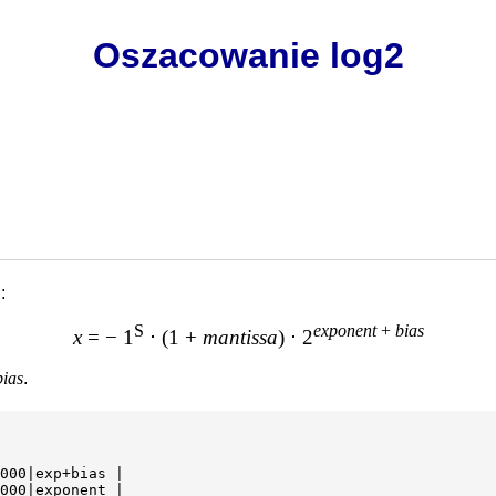
Oszacowanie log2
:
S
exponent
+
bias
x
= − 1
⋅ (1 +
mantissa
) ⋅ 2
bias
.
000|exp+bias |
