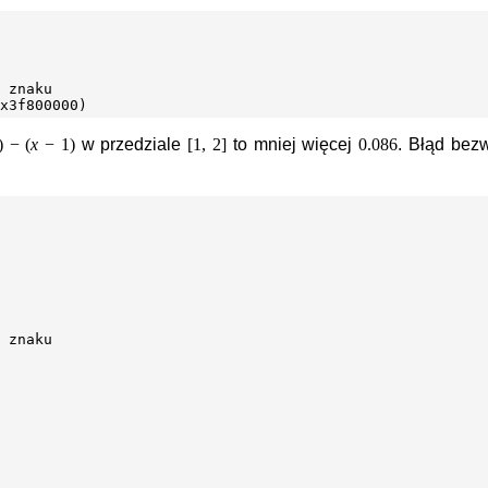
 znaku

) − (
x
− 1)
w przedziale
[1, 2]
to mniej więcej
0.086
. Błąd bez
 znaku
