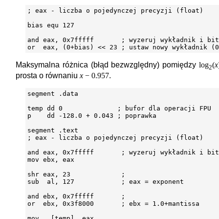
; eax - liczba o pojedynczej precyzji (float)

bias equ 127

and eax, 0x7fffff       ; wyzeruj wykładnik i bit
Maksymalna różnica (błąd bezwzględny) pomiędzy
log
(
x
2
prosta o równaniu
x
− 0.957
.
segment .data

temp dd 0              ; bufor dla operacji FPU

p    dd -128.0 + 0.043 ; poprawka

segment .text

; eax - liczba o pojedynczej precyzji (float)

and eax, 0x7fffff       ; wyzeruj wykładnik i bit
mov ebx, eax

shr eax, 23             ;

sub  al, 127            ; eax = exponent

and ebx, 0x7fffff       ;

or  ebx, 0x3f8000       ; ebx = 1.0+mantissa

mov   [temp], eax
