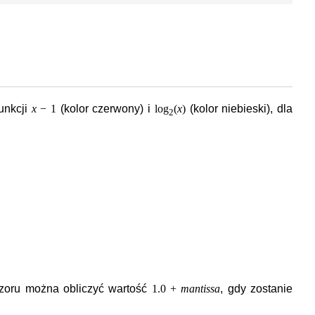
unkcji
x
− 1
(kolor czerwony) i
log
(
x
)
(kolor niebieski), dla
2
zoru można obliczyć wartość
1.0 +
mantissa
, gdy zostanie