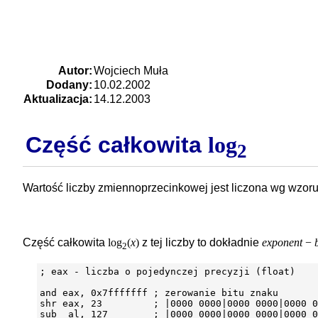
Autor:
Wojciech Muła
Dodany:
10.02.2002
Aktualizacja:
14.12.2003
Część całkowita
log
2
Wartość liczby zmiennoprzecinkowej jest liczona wg wzoru
Część całkowita
log
(
x
)
z tej liczby to dokładnie
exponent
−
2
; eax - liczba o pojedynczej precyzji (float)

and eax, 0x7fffffff ; zerowanie bitu znaku

shr eax, 23         ; |0000 0000|0000 0000|0000 0