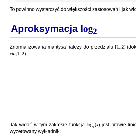
To powinno wystarczyć do większości zastosowań i jak wida
Aproksymacja
log
2
Znormalizowana mantysa należy do przedziału
[1..2)
(dok
x
in
[1..2)
.
Jak widać w tym zakresie funkcja
log
(
x
)
jest prawie li
2
wyzerowany wykładnik: