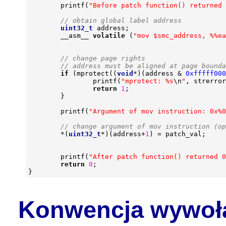
printf
(
"Before patch function() returned 
uint32_t
address
;
__asm__
volatile
(
"mov $smc_address, %%ea
if
(
mprotect
((
void
*
)(
address
&
0xfffff000
printf
(
"mprotect: %s
\n
"
,
strerror
return
1
;
}
printf
(
"Argument of mov instruction: 0x%0
*
(
uint32_t
*
)(
address
+
1
)
=
patch_val
;
printf
(
"After patch function() returned 0
return
0
;
}
Konwencja wywoła