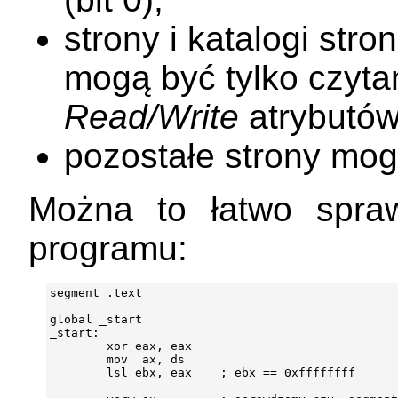
strony i katalogi st
mogą być tylko czyta
Read/Write
atrybutów
pozostałe strony mo
Można to łatwo spra
programu:
segment .text

global _start

_start:

        xor eax, eax

        mov  ax, ds

        lsl ebx, eax    ; ebx == 0xffffffff
