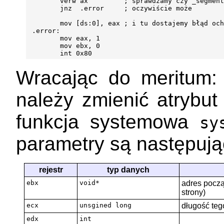
        verw ax         ; sprawdzamy czy _segment
        jnz  .error     ; oczywiście może

        mov [ds:0], eax ; i tu dostajemy błąd och
 .error:

        mov eax, 1

        mov ebx, 0

Wracając do meritum
należy zmienić atrybut
funkcja systemowa
sy
parametry są następują
rejestr
typ danych
ebx
void*
adres począ
strony)
ecx
unsgined long
długość te
edx
int