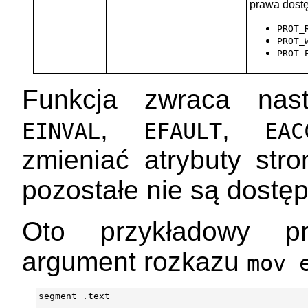
prawa dost
PROT_
PROT_
PROT_
Funkcja zwraca nast
,
,
EINVAL
EFAULT
EAC
zmieniać atrybuty str
pozostałe nie są dostę
Oto przykładowy pr
argument rozkazu
mov 
segment .text
