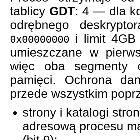
tablicy
GDT
: 4 — dla k
odrębnego deskrypto
i limit 4GB
0x00000000
umieszczane w pierw
więc oba segmenty 
pamięci. Ochrona dan
przede wszystkim poprze
strony i katalogi stro
adresową procesu m
(bit 0);