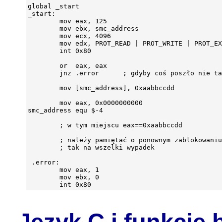
global _start

_start:

        mov eax, 125

        mov ebx, smc_address

        mov ecx, 4096

        mov edx, PROT_READ | PROT_WRITE | PROT_EX
        int 0x80

        or  eax, eax

        jnz .error      ; gdyby coś poszło nie ta
        mov [smc_address], 0xaabbccdd

        mov eax, 0x0000000000

smc_address equ $-4

        ; w tym miejscu eax==0xaabbccdd

        ; należy pamiętać o ponownym zablokowaniu
        ; tak na wszelki wypadek

 .error:

        mov eax, 1

        mov ebx, 0

Język C i funkcje 