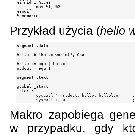
%ifnidni %1,%2

        mov %1, %2

%endif

Przykład użycia (
hello 
segment .data

hello db "hello world!", 0xa

hellolen equ $-hello

stdout   equ 1

segment .text

global _start

_start:

        syscall 4, stdout, hello, hellolen      ;
Makro zapobiega gene
w przypadku, gdy kt