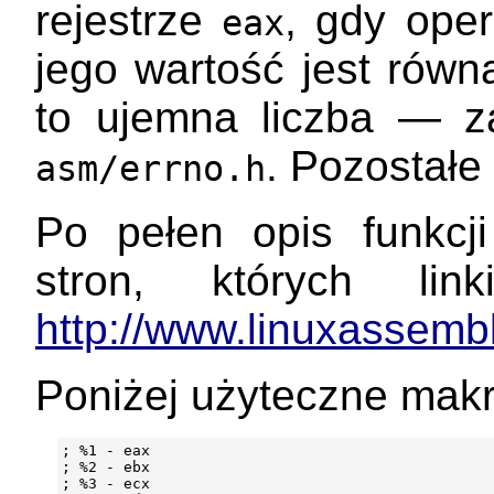
rejestrze
, gdy ope
eax
jego wartość jest rów
to ujemna liczba — z
. Pozostałe
asm/errno.h
Po pełen opis funkc
stron, których li
http://www.linuxassembl
Poniżej użyteczne mak
; %1 - eax

; %2 - ebx

; %3 - ecx
