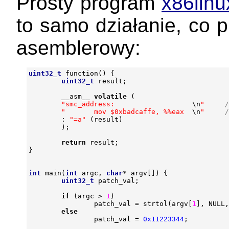
Prosty program
x86lin
to samo działanie, co 
asemblerowy:
uint32_t
function
()
{
uint32_t
result
;
__asm__
volatile
(
"smc_address:                   
\n
"
"       mov $0xbadcaffe, %%eax  
\n
"
:
"=a"
(
result
)
);
return
result
;
}
int
main
(
int
argc
,
char
*
argv
[])
{
uint32_t
patch_val
;
if
(
argc
>
1
)
patch_val
=
strtol
(
argv
[
1
],
NULL
,
else
patch_val
=
0x11223344
;