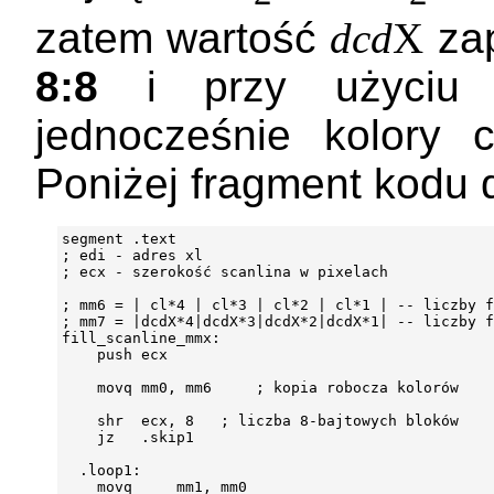
zatem wartość
dcd
X
zap
8:8
i przy użyciu 
jednocześnie kolory c
Poniżej fragment kodu 
segment .text

; edi - adres xl

; ecx - szerokość scanlina w pixelach

; mm6 = | cl*4 | cl*3 | cl*2 | cl*1 | -- liczby f
; mm7 = |dcdX*4|dcdX*3|dcdX*2|dcdX*1| -- liczby f
fill_scanline_mmx:

    push ecx

    movq mm0, mm6     ; kopia robocza kolorów

    shr  ecx, 8   ; liczba 8-bajtowych bloków

    jz   .skip1

  .loop1:

    movq     mm1, mm0
