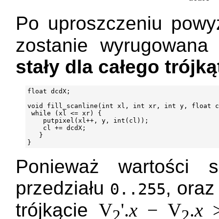
Po uproszczeniu pow
zostanie wyrugowana
stały dla całego trójką
float dcdX;

void fill_scanline(int xl, int xr, int y, float c
 while (xl <= xr) {

    putpixel(xl++, y, int(cl));

    cl += dcdX;

   }

Ponieważ wartości 
przedziału
, ora
0..255
trójkącie
V
'.
x
− V
.
x
>
2
2