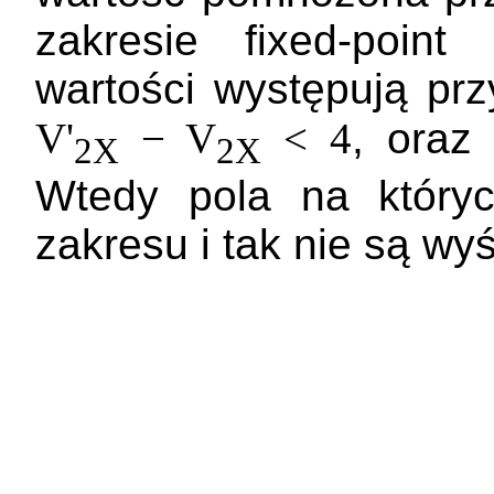
zakresie fixed-poin
wartości występują przy
V'
− V
< 4
, oraz
2X
2X
Wtedy pola na któryc
zakresu i tak nie są wy