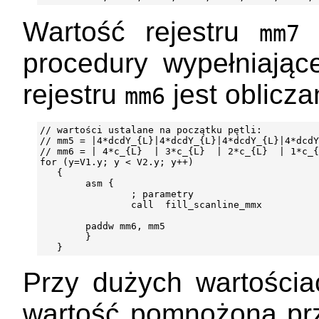
Wartość rejestru
j
mm7
procedury wypełniające
rejestru
jest oblicza
mm6
// wartości ustalane na początku pętli:

// mm5 = |4*dcdY_{L}|4*dcdY_{L}|4*dcdY_{L}|4*dcdY
// mm6 = | 4*c_{L}  | 3*c_{L}  | 2*c_{L}  | 1*c_{
for (y=V1.y; y < V2.y; y++)

   {

        asm {

                ; parametry

                call  fill_scanline_mmx

        paddw mm6, mm5

        }

Przy dużych wartości
wartość pomnożona prze