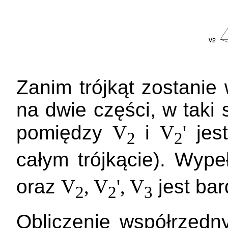
Zanim trójkąt zostanie 
na dwie części, w taki
pomiędzy
V
i
V
'
jes
2
2
całym trójkącie). Wype
oraz
V
, V
', V
jest bar
2
2
3
Obliczenie współrzęd