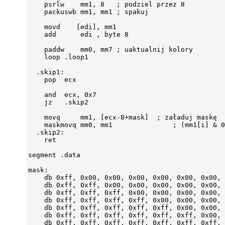
    psrlw    mm1, 8   ; podziel przez 8

    packuswb mm1, mm1 ; spakuj

    movd    [edi], mm1

    add      edi , byte 8

    paddw    mm0, mm7 ; uaktualnij kolory

    loop .loop1

  .skip1:

    pop  ecx

    and  ecx, 0x7

    jz   .skip2

    movq     mm1, [ecx-8+mask]  ; załaduj maskę

    maskmovq mm0, mm1               ; (mm1[i] & 0
  .skip2:

    ret

segment .data

mask:

    db 0xff, 0x00, 0x00, 0x00, 0x00, 0x00, 0x00, 
    db 0xff, 0xff, 0x00, 0x00, 0x00, 0x00, 0x00, 
    db 0xff, 0xff, 0xff, 0x00, 0x00, 0x00, 0x00, 
    db 0xff, 0xff, 0xff, 0xff, 0x00, 0x00, 0x00, 
    db 0xff, 0xff, 0xff, 0xff, 0xff, 0x00, 0x00, 
    db 0xff, 0xff, 0xff, 0xff, 0xff, 0xff, 0x00, 