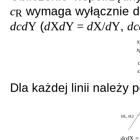
c
wymaga wyłącznie d
R
dcd
Y
(
d
X
d
Y =
d
X/
d
Y
,
dc
x
x
c
Dla każdej linii należy 
dcd
X = 