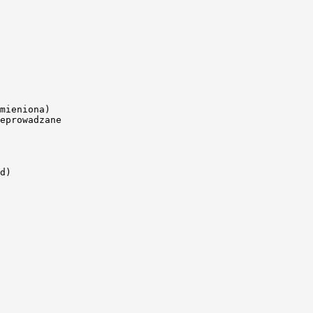
mieniona)

eprowadzane

d)
