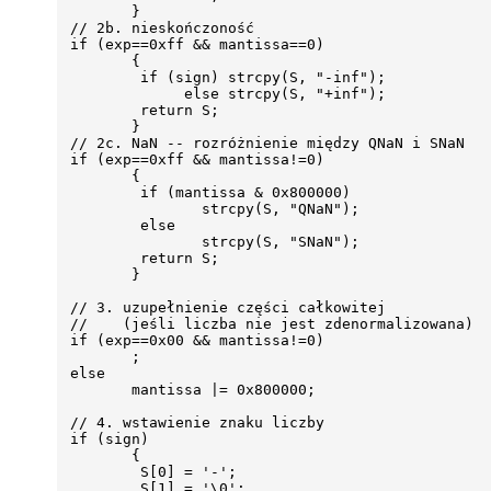
        }

 // 2b. nieskończoność

 if (exp==0xff && mantissa==0)

        {

         if (sign) strcpy(S, "-inf");

              else strcpy(S, "+inf");

         return S;

        }

 // 2c. NaN -- rozróżnienie między QNaN i SNaN

 if (exp==0xff && mantissa!=0)

        {

         if (mantissa & 0x800000)

                strcpy(S, "QNaN");

         else

                strcpy(S, "SNaN");

         return S;

        }

 // 3. uzupełnienie części całkowitej

 //    (jeśli liczba nie jest zdenormalizowana)

 if (exp==0x00 && mantissa!=0)

        ;

 else

        mantissa |= 0x800000;

 // 4. wstawienie znaku liczby

 if (sign)

        {

         S[0] = '-';

         S[1] = '\0';
