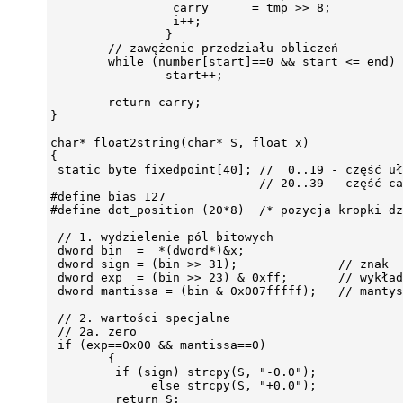
                 carry      = tmp >> 8;

                 i++;

                }

        // zawężenie przedziału obliczeń

        while (number[start]==0 && start <= end)

                start++;

        return carry;

}

char* float2string(char* S, float x)

{

 static byte fixedpoint[40]; //  0..19 - część uł
                             // 20..39 - część ca
#define bias 127

#define dot_position (20*8)  /* pozycja kropki dz
 // 1. wydzielenie pól bitowych

 dword bin  =  *(dword*)&x;

 dword sign = (bin >> 31);              // znak

 dword exp  = (bin >> 23) & 0xff;       // wykład
 dword mantissa = (bin & 0x007fffff);   // mantys
 // 2. wartości specjalne

 // 2a. zero

 if (exp==0x00 && mantissa==0)

        {

         if (sign) strcpy(S, "-0.0");

              else strcpy(S, "+0.0");

         return S;
