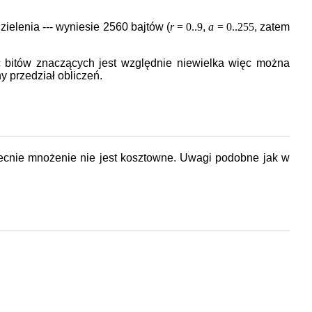
zielenia --- wyniesie 2560 bajtów (
r
= 0..9
,
a
= 0..255
, zatem
ć bitów znaczących jest względnie niewielka więc można
y przedział obliczeń.
becnie mnożenie nie jest kosztowne. Uwagi podobne jak w