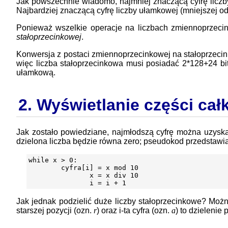
Jak powszechnie wiadomo, najmniej znaczącą cyfrę liczb
Najbardziej znaczącą cyfrę liczby ułamkowej (mniejszej o
Ponieważ wszelkie operacje na liczbach zmiennoprzec
stałoprzecinkowej
.
Konwersja z postaci zmiennoprzecinkowej na stałoprzeci
więc liczba stałoprzecinkowa musi posiadać 2*128+24 bi
ułamkową.
2. Wyświetlanie części cał
Jak zostało powiedziane, najmłodszą cyfrę można uzyskać 
dzielona liczba będzie równa zero; pseudokod przedstawia
while x > 0:

        cyfra[i] = x mod 10

               x = x div 10

Jak jednak podzielić duże liczby stałoprzecinkowe? Można 
starszej pozycji (ozn.
r
) oraz i-ta cyfra (ozn.
a
) to dzielenie