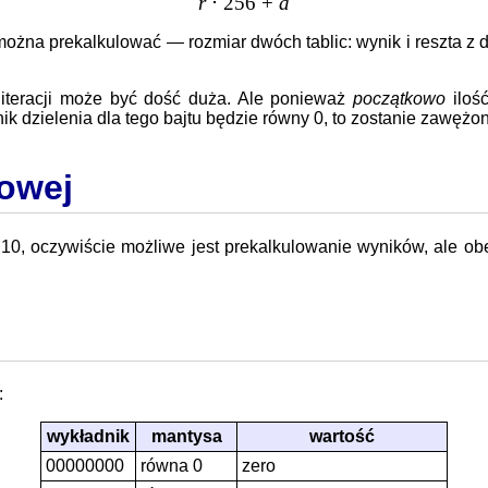
r
⋅ 256 +
a
można prekalkulować — rozmiar dwóch tablic: wynik i reszta z d
ć iteracji może być dość duża. Ale ponieważ
początkowo
iloś
k dzielenia dla tego bajtu będzie równy 0, to zostanie zawężon
kowej
10, oczywiście możliwe jest prekalkulowanie wyników, ale o
:
wykładnik
mantysa
wartość
00000000
równa 0
zero