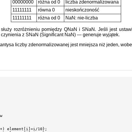
00000000
różna od 0
liczba zdenormalizowana
11111111
równa 0
nieskończoność
11111111
różna od 0
NaN: nie-liczba
— służy rozróżnieniu pomiędzy QNaN i SNaN. Jeśli jest ustawi
czynienia z SNaN (Significant NaN) — generuje wyjątek.
ysa liczby zdenormalizowanej jest mniejsza niż jeden, wobec 
w

+) element[i]=i/10};
