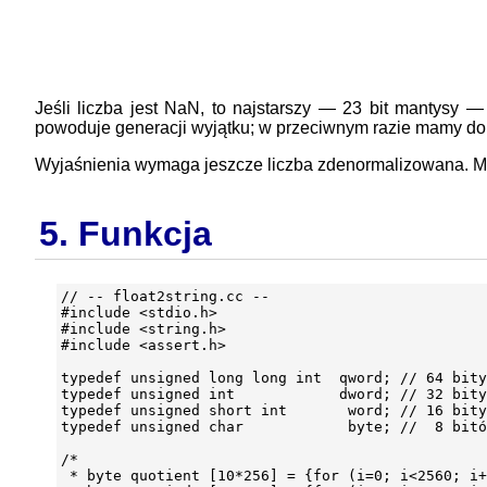
Jeśli liczba jest NaN, to najstarszy — 23 bit mantysy 
powoduje generacji wyjątku; w przeciwnym razie mamy do 
Wyjaśnienia wymaga jeszcze liczba zdenormalizowana. Mant
5. Funkcja
// -- float2string.cc --

#include <stdio.h>

#include <string.h>

#include <assert.h>

typedef unsigned long long int  qword; // 64 bity

typedef unsigned int            dword; // 32 bity

typedef unsigned short int       word; // 16 bity

typedef unsigned char            byte; //  8 bitó
/*

 * byte quotient [10*256] = {for (i=0; i<2560; i+