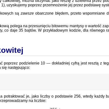
y całkowitej, można otrzymać jako resztę z dzielenia przez 
d 1), uzyskujemy poprzez przemnożenie jej przez podstawę sys
inkowych są
zawsze
obarczone błędem, przeto wspomniane dz
nkową polega na przesunięciu bitowemu mantysy o wartość zapi
ty, co daje 35 bajtów. W przykładowym kodzie, dla równego r
kowitej
poprzez podzielenie 10 — dokładniej cyfrą jest resztą z tego
 się następująco:
potraktować je, jako liczby o podstawie 256, wtedy każdy bajt
 przeprowadzamy na liczbie: