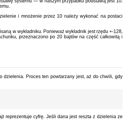
podstawę systemu — w naszym przypadku podstawą jest 10.
temu.
ielenie i mnożenie przez 10 należy wykonać na postaci
saną w wykładniku. Ponieważ wykładnik jest rzędu +-128,
achunku, przeznaczono po 20 bajtów na część całkowitą i
 dzielenia. Proces ten powtarzany jest, aż do chwili, gdy
 reprezentuje cyfrę. Jeśli dana jest reszta z dzielenia ze