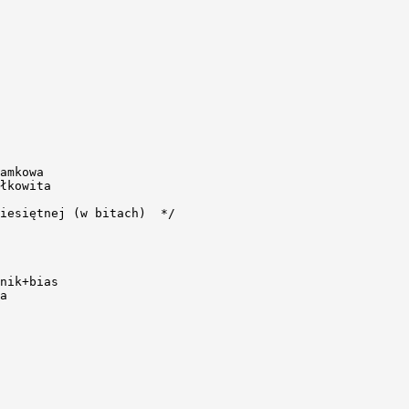
amkowa

łkowita

iesiętnej (w bitach)  */

nik+bias

a
