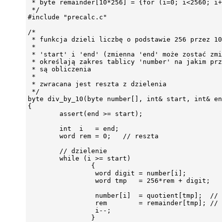
 * byte remainder[10*256] = {for (i=0; i<2560; i+
 */

#include "precalc.c"

/*

 * funkcja dzieli liczbę o podstawie 256 przez 10
 *

 * 'start' i 'end' (zmienna 'end' może zostać zmi
 * określają zakres tablicy 'number' na jakim prz
 * są obliczenia

 *

 * zwracana jest reszta z dzielenia

 */

byte div_by_10(byte number[], int& start, int& en
{

        assert(end >= start);

        int  i   = end;

        word rem = 0;   // reszta

        // dzielenie

        while (i >= start)

                {

                 word digit = number[i];

                 word tmp   = 256*rem + digit;

                 number[i]  = quotient[tmp];  // 
                 rem        = remainder[tmp]; // 
                 i--;

                }
