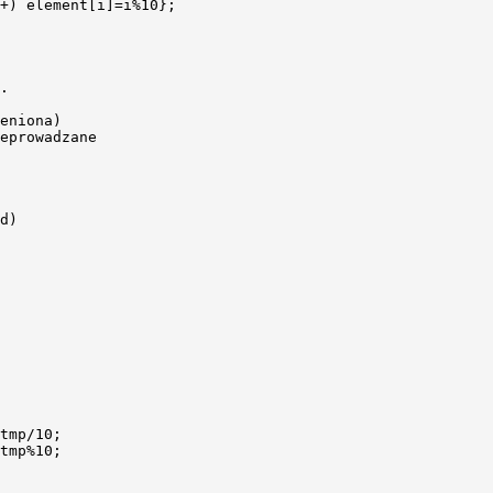
+) element[i]=i%10};

.

eniona)

eprowadzane

d)

tmp/10;

tmp%10;
