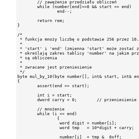
        // zawężenie przedziału obliczeń

        while (number[end]==0 && start <= end)

                end--;

        return rem;

}

/*

 * funkcja mnoży liczbę o podstawie 256 przez 10.

 *

 * 'start' i 'end' (zmienna 'start' może zostać z
 * określają zakres tablicy 'number' na jakim prz
 * są obliczenia

 *

 * zwracane jest przeniesienie

 */

byte mul_by_10(byte number[], int& start, int& en
{

        assert(end >= start);

        int i = start;

        dword carry = 0;        // przeniesienie

        // mnożenie

        while (i <= end)

                {

                 word digit = number[i];

                 word tmp   = 10*digit + carry;

                 number[i]  = tmp &  0xff;
