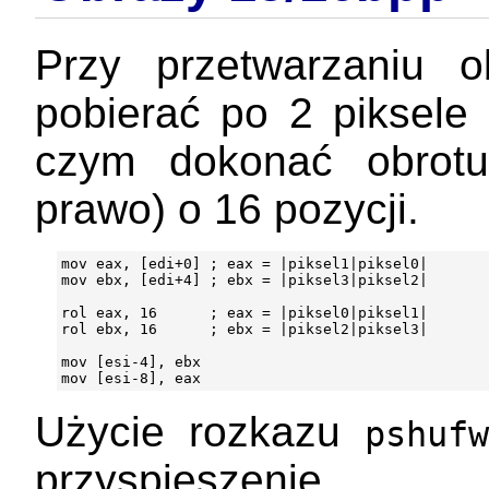
Przy przetwarzaniu 
pobierać po 2 piksele 
czym dokonać obrotu
prawo) o 16 pozycji.
mov eax, [edi+0] ; eax = |piksel1|piksel0|

mov ebx, [edi+4] ; ebx = |piksel3|piksel2|

rol eax, 16      ; eax = |piksel0|piksel1|

rol ebx, 16      ; ebx = |piksel2|piksel3|

mov [esi-4], ebx

Użycie rozkazu
pshufw
przyspieszenie.