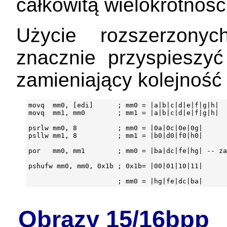
całkowitą wielokrotnośc
Użycie rozszerzon
znacznie przyspieszy
zamieniający kolejność
movq  mm0, [edi]      ; mm0 = |a|b|c|d|e|f|g|h|

movq  mm1, mm0        ; mm1 = |a|b|c|d|e|f|g|h|

psrlw mm0, 8          ; mm0 = |0a|0c|0e|0g|

psllw mm1, 8          ; mm1 = |b0|d0|f0|h0|

por   mm0, mm1        ; mm0 = |ba|dc|fe|hg| -- za
pshufw mm0, mm0, 0x1b ; 0x1b= |00|01|10|11|

Obrazy 15/16bpp