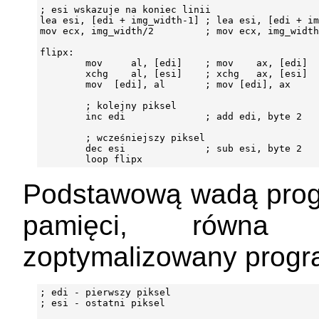
; esi wskazuje na koniec linii

lea esi, [edi + img_width-1] ; lea esi, [edi + im
mov ecx, img_width/2         ; mov ecx, img_width
flipx:

        mov     al, [edi]    ; mov    ax, [edi]

        xchg    al, [esi]    ; xchg   ax, [esi]

        mov  [edi], al       ; mov [edi], ax

        ; kolejny piksel

        inc edi              ; add edi, byte 2

        ; wcześniejszy piksel

        dec esi              ; sub esi, byte 2

Podstawową wadą progr
pamięci, równ
zoptymalizowany progr
; edi - pierwszy piksel

; esi - ostatni piksel
