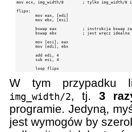
mov ecx, img_width/8        ; tylko img_width/8 i
flipx:

        mov eax, [edi]

        mov ebx, [esi]

        bswap eax           ; instrukcja bswap za
        bswap ebx           ; jest wręcz idealna 
        mov [esi], eax

        mov [edi], ebx

        add edi, 4

        sub esi, 4

W tym przypadku li
, tj.
3 raz
img_width/2
programie. Jedyną, myś
jest wymogów by szero