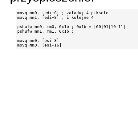
movq mm0, [edi+0] ; załaduj 4 piksele

movq mm1, [edi+8] ; i kolejne 4

pshufw mm0, mm0, 0x1b ; 0x1b = |00|01|10|11|

pshufw mm1, mm1, 0x1b ;

movq mm0, [esi-8]
