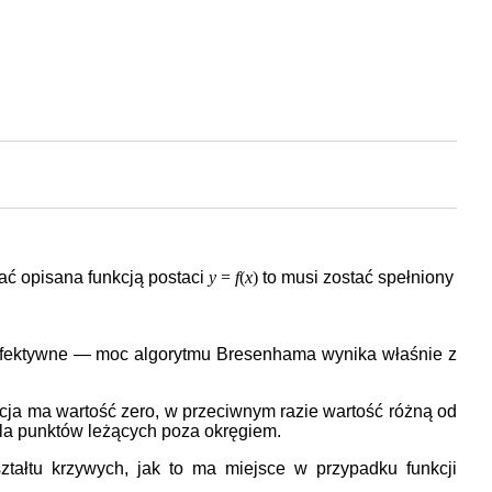
tać opisana funkcją postaci
y
=
f
(
x
)
to musi zostać spełniony
k efektywne — moc algorytmu Bresenhama wynika właśnie z
cja ma wartość zero, w przeciwnym razie wartość różną od
dla punktów leżących poza okręgiem.
ształtu krzywych, jak to ma miejsce w przypadku funkcji