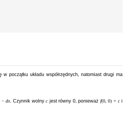
ię w początku układu współrzędnych, natomiast drugi ma
 −
dx
. Czynnik wolny
c
jest równy 0, ponieważ
f
(0, 0) =
c
i