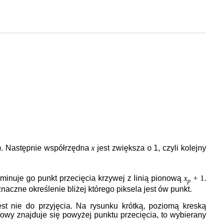
g). Następnie współrzędna
x
jest zwiększa o 1, czyli kolejny
rminuje go punkt przecięcia krzywej z linią pionową
x
+ 1
.
p
aczne określenie bliżej którego piksela jest ów punkt.
st nie do przyjęcia. Na rysunku krótką, poziomą kreską
dkowy znajduje się powyżej punktu przecięcia, to wybierany