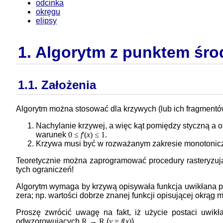
odcinka
okręgu
elipsy
1. Algorytm z punktem ś
1.1. Założenia
Algorytm można stosować dla krzywych (lub ich fragmentów
Nachylanie krzywej, a więc kąt pomiędzy styczną a o
warunek
0 ≤
f
'(
x
) ≤ 1
.
Krzywa musi być w rozważanym zakresie monotoniczn
Teoretycznie można zaprogramować procedury rasteryzują
tych ograniczeń!
Algorytm wymaga by krzywą opisywała funkcja uwikłana 
zera; np. wartości dobrze znanej funkcji opisującej okrą
Proszę zwrócić uwagę na fakt, iż użycie postaci uwikła
odwzorowujących
R → R
(
y
=
f
(
x
)
).