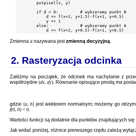
        putpixel(x, y)

        if d < 0:         # wybieramy punkt B

            d += f(x+2, y+1.5)-f(x+1, y+0.5)

            y += 1

        else:             # wybieramy punkt A

Zmienna
nazywana jest
zmienną decyzyjną
.
d
2. Rasteryzacja odcinka
Załóżmy na początek, że odcinek ma nachylanie z przed
współrzędne
(
dx
,
dy
)
. Równanie opisujące prostą ma posta
gdzie
[
a
,
b
]
jest wektorem normalnym; możemy go otrzym
f
(0, 0) = 0
.
Wartości funkcji są dodatnie dla punktów znajdujących się
Jak widać poniżej, różnice pierwszego rzędu zależą wyłą