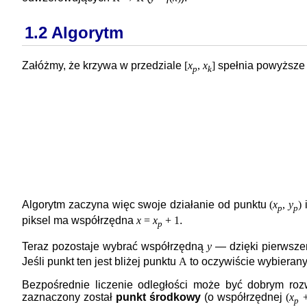
1.2 Algorytm
Załóżmy, że krzywa w przedziale
[
x
,
x
]
spełnia powyższe 
p
k
Algorytm zaczyna więc swoje działanie od punktu
(
x
,
y
)
i
p
p
piksel ma współrzędna
x
=
x
+ 1
.
p
Teraz pozostaje wybrać współrzędną
y
— dzięki pierwsze
Jeśli punkt ten jest bliżej punktu
A
to oczywiście wybierany
Bezpośrednie liczenie odległości może być dobrym rozw
zaznaczony został
punkt środkowy
(o współrzędnej
(
x
+
p