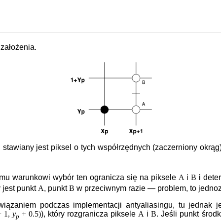
założenia.
 stawiany jest piksel o tych współrzędnych (zaczerniony okrą
mu warunkowi wybór ten ogranicza się na piksele
A
i
B
i dete
 jest punkt
A
, punkt
B
w przeciwnym razie — problem, to jednozn
iązaniem podczas implementacji antyaliasingu, tu jednak je
 1,
y
+ 0.5)
), który rozgranicza piksele
A
i
B
. Jeśli punkt śro
p