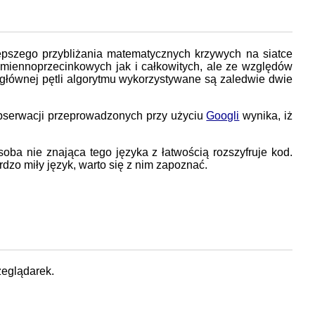
lepszego przybliżania matematycznych krzywych na siatce
 zmiennoprzecinkowych jak i całkowitych, ale ze względów
w głównej pętli algorytmu wykorzystywane są zaledwie dwie
 obserwacji przeprowadzonych przy użyciu
Googli
wynika, iż
a nie znająca tego języka z łatwością rozszyfruje kod.
ardzo miły język, warto się z nim zapoznać.
zeglądarek.