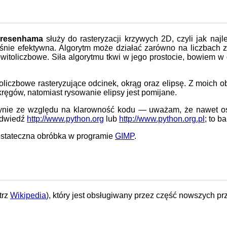
resenhama
służy do rasteryzacji krzywych 2D, czyli jak naj
ześnie efektywna. Algorytm może działać zarówno na liczbach
kowitoliczbowe. Siła algorytmu tkwi w jego prostocie, bowiem 
oliczbowe rasteryzujące odcinek, okrąg oraz elipsę. Z moich
ęgów, natomiast rysowanie elipsy jest pomijane.
nie ze względu na klarowność kodu — uważam, że nawet osob
 odwiedź
http://www.python.org
lub
http://www.python.org.pl
; to b
ostateczna obróbka w programie
GIMP
.
trz
Wikipedia
), który jest obsługiwany przez część nowszych pr