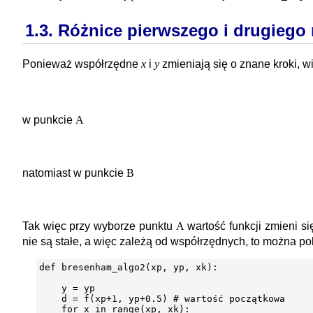
1.3. Różnice pierwszego i drugiego
Ponieważ współrzędne
x
i
y
zmieniają się o znane kroki, 
w punkcie
A
natomiast w punkcie
B
Tak więc przy wyborze punktu
A
wartość funkcji zmieni si
nie są stałe, a więc zależą od współrzędnych, to można po
def bresenham_algo2(xp, yp, xk):

    y = yp

    d = f(xp+1, yp+0.5) # wartość początkowa

    for x in range(xp, xk):
