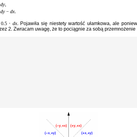
=
dy
,
=
dy
−
dx
.
0.5 ⋅
dx
. Pojawiła się niestety wartość ułamkowa, ale ponie
przez 2. Zwracam uwagę, że to pociągnie za sobą przemnożenie p