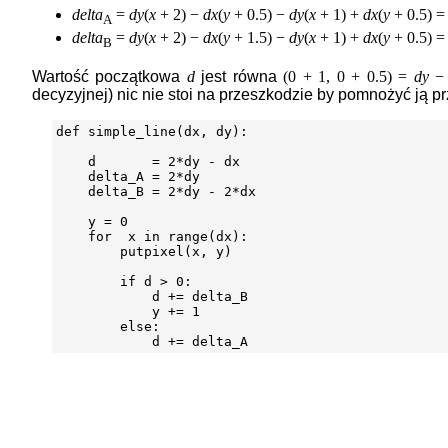
delta
=
dy
(
x
+ 2) −
dx
(
y
+ 0.5) −
dy
(
x
+ 1) +
dx
(
y
+ 0.5) 
A
delta
=
dy
(
x
+ 2) −
dx
(
y
+ 1.5) −
dy
(
x
+ 1) +
dx
(
y
+ 0.5) 
B
Wartość początkowa
d
jest równa
(0 + 1, 0 + 0.5) =
dy
− 
decyzyjnej) nic nie stoi na przeszkodzie by pomnożyć ją 
def simple_line(dx, dy):

    d       = 2*dy - dx

    delta_A = 2*dy

    delta_B = 2*dy - 2*dx

    y = 0

    for  x in range(dx):

        putpixel(x, y)

        if d > 0:

            d += delta_B

            y += 1

        else:
