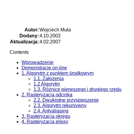
Autor:
Wojciech Muła
Dodany:
4.10.2002
Aktualizacja:
4.02.2007
Contents
Wprowadzenie
Demonstracje
on-line
1. Algorytm z punktem środkowym
1.1. Założenia
1.2 Algorytm
1.3. Różnice pierwszego i drugiego rzędu
2. Rasteryzacja odcinka
2.2. Dwukrotne przyspieszenie
2.3. Algorytm rekursywny
2.4. Antyaliasing
3. Rasteryzacja okręgu
4. Rasteryzacja elipsy