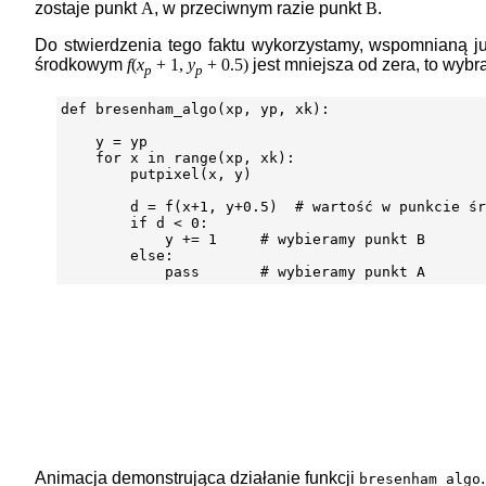
zostaje punkt
A
, w przeciwnym razie punkt
B
.
Do stwierdzenia tego faktu wykorzystamy, wspomnianą ju
środkowym
f
(
x
+ 1,
y
+ 0.5)
jest mniejsza od zera, to wybr
p
p
def bresenham_algo(xp, yp, xk):

    y = yp

    for x in range(xp, xk):

        putpixel(x, y)

        d = f(x+1, y+0.5)  # wartość w punkcie śr
        if d < 0:

            y += 1     # wybieramy punkt B

        else:

Animacja demonstrująca działanie funkcji
.
bresenham_algo