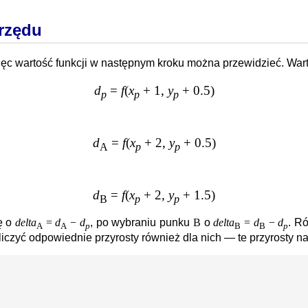
 rzędu
więc wartość funkcji w następnym kroku można przewidzieć. War
d
=
f
(
x
+ 1,
y
+ 0.5)
p
p
p
d
=
f
(
x
+ 2,
y
+ 0.5)
A
p
p
d
=
f
(
x
+ 2,
y
+ 1.5)
B
p
p
ę o
delta
=
d
−
d
, po wybraniu punku
B
o
delta
=
d
−
d
. R
A
A
p
B
B
p
liczyć odpowiednie przyrosty również dla nich — te przyrosty 