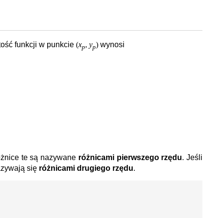
tość funkcji w punkcie
(
x
,
y
)
wynosi
p
p
óżnice te są nazywane
różnicami pierwszego rzędu
. Jeśli
nazywają się
różnicami drugiego rzędu
.