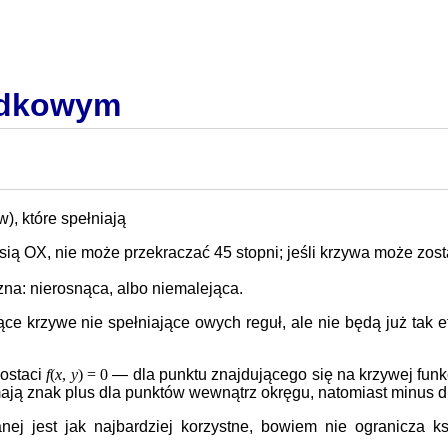
rodkowym
), które spełniają
sią OX, nie może przekraczać 45 stopni; jeśli krzywa może zos
a: nierosnąca, albo niemalejąca.
ce krzywe nie spełniające owych reguł, ale nie będą już ta
postaci
f
(
x
,
y
) = 0
— dla punktu znajdującego się na krzywej funk
g mają znak plus dla punktów wewnątrz okręgu, natomiast minus 
nej jest jak najbardziej korzystne, bowiem nie ogranicza k