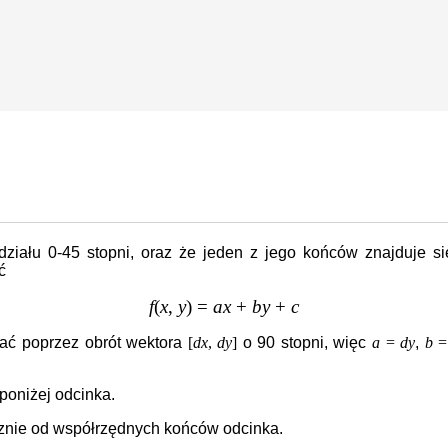
ziału 0-45 stopni, oraz że jeden z jego końców znajduje s
ć
f
(
x
,
y
) =
ax
+
by
+
c
ać poprzez obrót wektora
[
dx
,
dy
]
o 90 stopni, więc
a
=
dy
,
b
=
 poniżej odcinka.
cznie od współrzędnych końców odcinka.