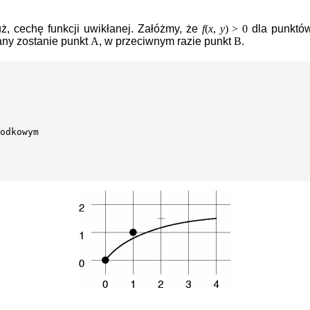
ż, cechę funkcji uwikłanej. Załóżmy, że
f
(
x
,
y
) > 0
dla punktów 
any zostanie punkt
A
, w przeciwnym razie punkt
B
.
odkowym
