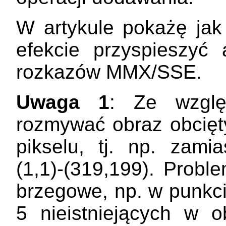
W artykule pokażę jak
efekcie przyspieszyć
rozkazów MMX/SSE.
Uwaga 1
: Ze wzglę
rozmywać obraz obcięt
pikselu, tj. np. zami
(1,1)-(319,199). Probl
brzegowe, np. w punkci
5 nieistniejących w o