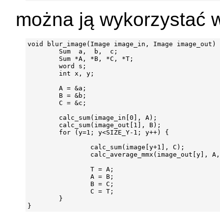
można ją wykorzystać 
void blur_image(Image image_in, Image image_out) 
        Sum  a,  b,  c;

        Sum *A, *B, *C, *T;

        word s;

        int x, y;

        A = &a;

        B = &b;

        C = &c;

        calc_sum(image_in[0], A);

        calc_sum(image_out[1], B);

        for (y=1; y<SIZE_Y-1; y++) {

                calc_sum(image[y+1], C);

                calc_average_mmx(image_out[y], A,
                T = A;

                A = B;

                B = C;

                C = T;

        }
