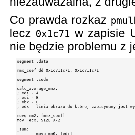
niezauważalna, z drugie
Co prawda rozkaz
pmul
lecz
w zapisie U
0x1c71
nie będzie problemu z 
segment .data

mmx_coef dd 0x1c711c71, 0x1c711c71

segment .code

calc_average_mmx:

; edi - A

; esi - B

; ebx - C

; edx - linia obrazu do której zapisywany jest wy
movq mm2, [mmx_coef]

mov  ecx, SIZE_X-2

_sum:

        movq mm0, [edi]
