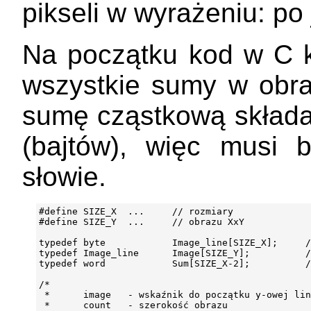
pikseli w wyrażeniu: p
Na początku kod w C któ
wszystkie sumy w obra
sumę cząstkową składają
(bajtów), więc musi
słowie.
#define SIZE_X  ...     // rozmiary

#define SIZE_Y  ...     // obrazu XxY

typedef byte            Image_line[SIZE_X];     /
typedef Image_line      Image[SIZE_Y];          /
typedef word            Sum[SIZE_X-2];          /
/*

 *      image   - wskaźnik do początku y-owej lin
 *      count   - szerokość obrazu
