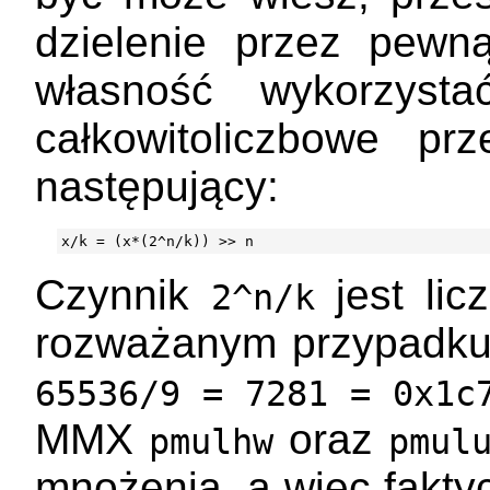
dzielenie przez pewn
własność wykorzyst
całkowitoliczbowe pr
następujący:
Czynnik
jest lic
2^n/k
rozważanym przypadku
65536/9 = 7281 = 0x1c
MMX
oraz
pmulhw
pmul
mnożenia, a więc fakty