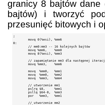
granicy 8 bajtów dane 
bajtów) i tworzyć p
przesunięć bitowych i o
;

        movq 0(%esi), %mm6

0:

        // mm0:mm3 -- 16 kolejnych bajtów

        movq %mm6,    %mm0

        movq 8(%esi), %mm3

        // zapamiętanie mm3 dla następnej iteracj
        movq %mm3,    %mm6

        movq  %mm0,   %mm1

        movq  %mm0,   %mm2

        movq  %mm3,   %mm4

        // utworzenie mm1

        pslrq $8,     %mm1

        psllq $64-8,  %mm3

        por   %mm3,   %mm1

        // utworzenie mm2
