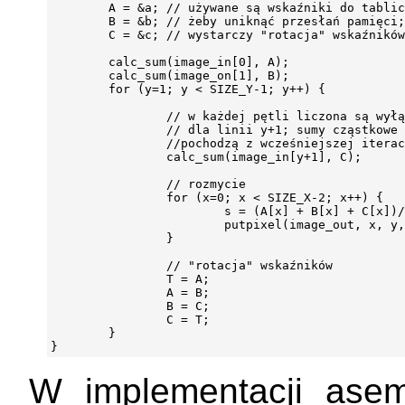
        A = &a; // używane są wskaźniki do tablic
        B = &b; // żeby uniknąć przesłań pamięci;

        C = &c; // wystarczy "rotacja" wskaźników

        calc_sum(image_in[0], A);

        calc_sum(image_on[1], B);

        for (y=1; y < SIZE_Y-1; y++) {

                // w każdej pętli liczona są wyłą
                // dla linii y+1; sumy cząstkowe 
                //pochodzą z wcześniejszej iterac
                calc_sum(image_in[y+1], C);

                // rozmycie

                for (x=0; x < SIZE_X-2; x++) {

                        s = (A[x] + B[x] + C[x])/
                        putpixel(image_out, x, y,
                }

                // "rotacja" wskaźników

                T = A;

                A = B;

                B = C;

                C = T;

        }

W implementacji asem