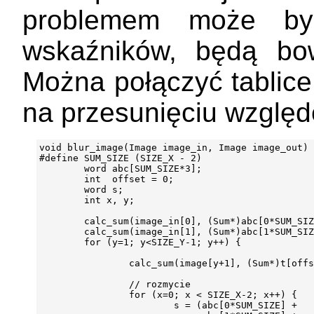
problemem może być
wskaźników, będą bow
Można połączyć tablice
na przesunięciu względ
void blur_image(Image image_in, Image image_out) 
#define SUM_SIZE (SIZE_X - 2)

        word abc[SUM_SIZE*3];

        int  offset = 0;

        word s;

        int x, y;

        calc_sum(image_in[0], (Sum*)abc[0*SUM_SIZ
        calc_sum(image_in[1], (Sum*)abc[1*SUM_SIZ
        for (y=1; y<SIZE_Y-1; y++) {

                calc_sum(image[y+1], (Sum*)t[offs
                // rozmycie

                for (x=0; x < SIZE_X-2; x++) {

                        s = (abc[0*SUM_SIZE] +
