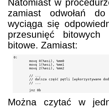
Natomiast w procedu
zamiast odwołań do
wyciąga się odpowie
przesunięć bitowych
bitowe. Zamiast:
0:

        movq 0(%esi), %mm0

        movq 1(%esi), %mm1

        movq 2(%esi), %mm2

        // ...

        // dalsza część pętli [wykorzystywane dod
        // ...

Można czytać w jedn