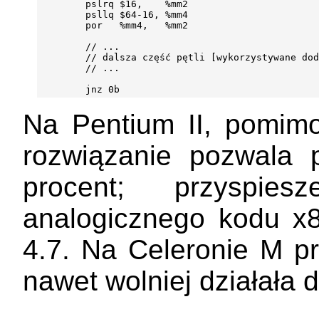
        pslrq $16,    %mm2

        psllq $64-16, %mm4

        por   %mm4,   %mm2

        // ...

        // dalsza część pętli [wykorzystywane dod
        // ...

Na Pentium II, pomimo
rozwiązanie pozwala 
procent; przyspi
analogicznego kodu x8
4.7. Na Celeronie M p
nawet wolniej działała 