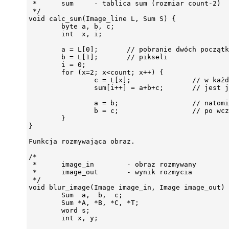
 *      sum     - tablica sum (rozmiar count-2)

 */

void calc_sum(Image_line L, Sum S) {

        byte a, b, c;

        int  x, i;

        a = L[0];       // pobranie dwóch początk
        b = L[1];       // pikseli

        i = 0;

        for (x=2; x<count; x++) {

                c = L[x];               // w każd
                sum[i++] = a+b+c;       // jest j
                a = b;                  // natomi
                b = c;                  // po wcz
        }

}

Funkcja rozmywająca obraz.

/*

 *      image_in        - obraz rozmywany

 *      image_out       - wynik rozmycia

 */

void blur_image(Image image_in, Image image_out) 
        Sum  a,  b,  c;

        Sum *A, *B, *C, *T;

        word s;

        int x, y;
