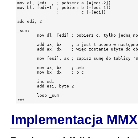
mov al, [edi  ] ; pobierz a (=[edi-2])

mov bl, [edi+1] ; pobierz b (=[edi-1])

                ;         c (=[edi])

add edi, 2

_sum:

        mov dl, [edi] ; pobierz c, tylko jedną no
        add ax, bx    ; a jest tracone w następne
        add ax, dx    ; więc zostanie użyte do ob
        mov [esi], ax ; zapisz sumę do tablicy 'S
        mov ax, bx    ; a=b

        mov bx, dx    ; b=c

        inc edi

        add esi, byte 2

        loop _sum

Implementacja MMX