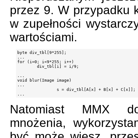
przez 9. W przypadku 
w zupełności wystarczy
wartościami.
byte div_tbl[9*255];

...

for (i=0; i<9*255; i++)

        div_tbl[i] = i/9;

...

void blur(Image image)

...

                s = div_tbl[A[x] + B[x] + C[x]];

Natomiast MMX dos
mnożenia, wykorzysta
być może wiesz, przes