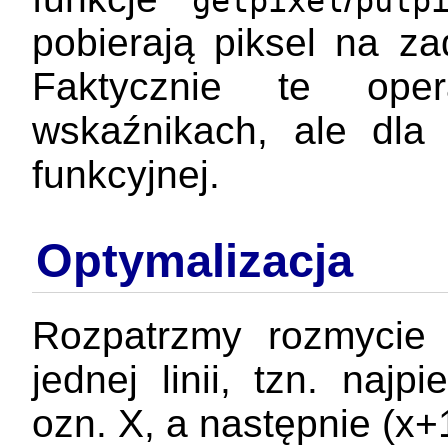
getpixel
putp
pobierają piksel na z
Faktycznie te ope
wskaźnikach, ale dla 
funkcyjnej.
Optymalizacja
Rozpatrzmy rozmycie 
jednej linii, tzn. naj
ozn. X, a następnie (x+1