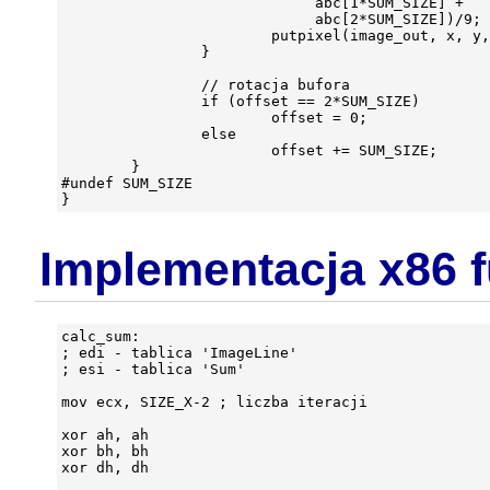
                             abc[1*SUM_SIZE] +

                             abc[2*SUM_SIZE])/9;

                        putpixel(image_out, x, y,
                }

                // rotacja bufora

                if (offset == 2*SUM_SIZE)

                        offset = 0;

                else

                        offset += SUM_SIZE;

        }

#undef SUM_SIZE

Implementacja x86 
calc_sum:

; edi - tablica 'ImageLine'

; esi - tablica 'Sum'

mov ecx, SIZE_X-2 ; liczba iteracji

xor ah, ah

xor bh, bh

xor dh, dh
