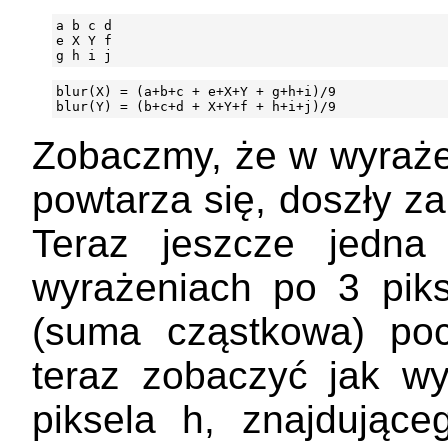
a b c d

e X Y f

blur(X) = (a+b+c + e+X+Y + g+h+i)/9

Zobaczmy, że w wyraż
powtarza się, doszły z
Teraz jeszcze jedna
wyrażeniach po 3 pik
(suma cząstkowa) poch
teraz zobaczyć jak w
piksela h, znajdujące