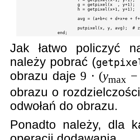
                        g = getpixel(x  , y+1);

                        h = getpixel(x+1, y+1);

                        avg = (a+b+c + d+x+e + f+
                        putpixel(x, y, avg);  # z
Jak łatwo policzyć 
należy pobrać (
getpixe
obrazu daje
9 ⋅ (
y
max
obrazu o rozdzielczośc
odwołań do obrazu.
Ponadto należy, dla 
operacji dodawania.