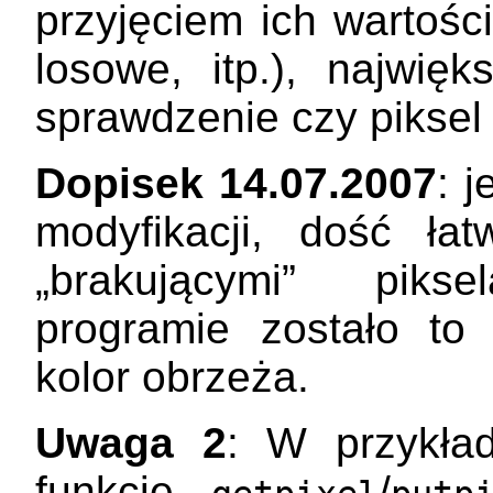
przyjęciem ich wartości
losowe, itp.), najwię
sprawdzenie czy piksel „
Dopisek 14.07.2007
: 
modyfikacji, dość ła
„brakującymi” pik
programie zostało to
kolor obrzeża.
Uwaga 2
: W przykła
funkcje
/