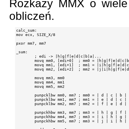
Rozkazy MMX o wiele l
obliczeń.
calc_sum:

mov ecx, SIZE_X/8

pxor mm7, mm7

_sum:

        ; edi -> |h|g|f|e|d|c|b|a|...

        movq mm0, [edi+0]  ; mm0 = |h|g|f|e|d|c|b
        movq mm1, [edi+1]  ; mm1 = |i|h|g|f|e|d|c
        movq mm2, [edi+2]  ; mm2 = |j|i|h|g|f|e|d
        movq mm3, mm0

        movq mm4, mm1

        movq mm5, mm2

        punpcklbw mm0, mm7 ; mm0 = | d | c | b | 
        punpcklbw mm1, mm7 ; mm1 = | e | d | c | 
        punpcklbw mm2, mm7 ; mm2 = | f | e | d | 
        punpckhbw mm3, mm7 ; mm3 = | h | g | f | 
        punpckhbw mm4, mm7 ; mm3 = | i | h | g | 
        punpckhbw mm5, mm7 ; mm3 = | j | i | h | 