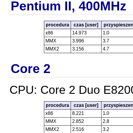
Pentium II, 400MHz
procedura
czas [user]
przyspieszen
x86
14.973
1.0
MMX
3.996
3.7
MMX2
3.156
4.7
Core 2
CPU: Core 2 Duo E82
procedura
czas [user]
przyspieszen
x86
8.221
1.0
MMX
2.852
2.8
MMX2
2.516
3.2