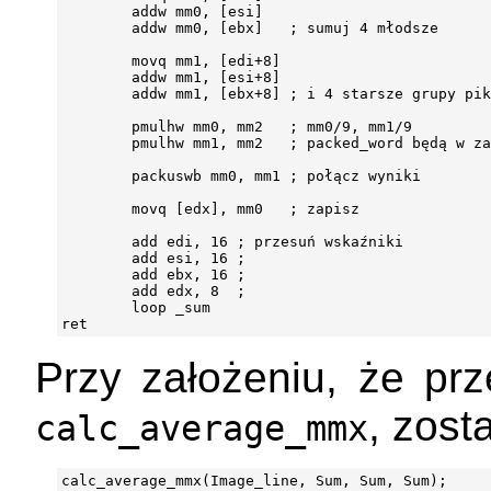
        addw mm0, [esi]

        addw mm0, [ebx]   ; sumuj 4 młodsze

        movq mm1, [edi+8]

        addw mm1, [esi+8]

        addw mm1, [ebx+8] ; i 4 starsze grupy pik
        pmulhw mm0, mm2   ; mm0/9, mm1/9

        pmulhw mm1, mm2   ; packed_word będą w za
        packuswb mm0, mm1 ; połącz wyniki

        movq [edx], mm0   ; zapisz

        add edi, 16 ; przesuń wskaźniki

        add esi, 16 ;

        add ebx, 16 ;

        add edx, 8  ;

        loop _sum

Przy założeniu, że pr
, zost
calc_average_mmx