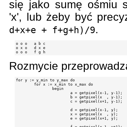
się jako sumę ośmiu są
'x', lub żeby być prec
.
d+x+e +
f+g+h)/9
o o o   a b c

o x o   d x e

Rozmycie przeprowadza 
for y := y_min to y_max do

        for x := x_min to x_max do

                begin

                        a = getpixel(x-1, y-1);

                        b = getpixel(x  , y-1);

                        c = getpixel(x+1, y-1);

                        d = getpixel(x-1, y);

                        x = getpixel(x  , y);

                        e = getpixel(x+1, y);

                        f = getpixel(x-1, y+1);
