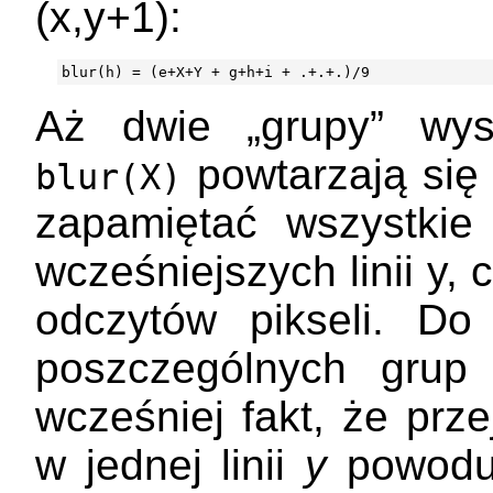
(x,y+1):
Aż dwie „grupy” wys
powtarzają si
blur(X)
zapamiętać wszystki
wcześniejszych linii y,
odczytów pikseli. Do
poszczególnych grup
wcześniej fakt, że prz
w jednej linii
y
powoduj