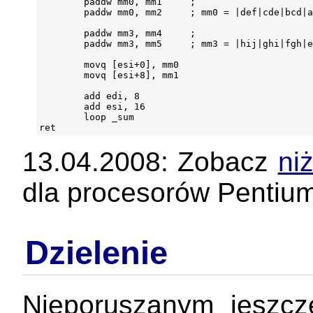
        paddw mm0, mm1     ;

        paddw mm0, mm2     ; mm0 = |def|cde|bcd|a
        paddw mm3, mm4     ;

        paddw mm3, mm5     ; mm3 = |hij|ghi|fgh|e
        movq [esi+0], mm0

        movq [esi+8], mm1

        add edi, 8

        add esi, 16

        loop _sum

13.04.2008: Zobacz
niż
dla procesorów Pentium 
Dzielenie
Nieporuszanym jeszcz