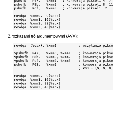
pshufb   P47,   %xmm1   ; konwersja pikseli 4..7

pshufb   P8b,   %xmm2   ; konwersja pikseli 8..11

pshufb   Pcf,   %xmm3   ; konwersja pikseli 12..1
movdqa  %xmm0,  0(%ebx)

movdqa  %xmm1, 16(%ebx)

movdqa  %xmm2, 32(%ebx)

Z rozkazami trójargumentowymi (AVX):
movdqa  (%eax), %xmm0           ; wczytanie pikse
vpshufb  P47,   %xmm0, %xmm1    ; konwersja pikse
vpshufb  P8b,   %xmm0, %xmm2    ; konwersja pikse
vpshufb  Pcf,   %xmm0, %xmm3    ; konwersja pikse
pshufb   P03,   %xmm0           ; konwersja pikse
                                ; P03 = {0, 0, 0,
movdqa  %xmm0,  0(%ebx)

movdqa  %xmm1, 16(%ebx)

movdqa  %xmm2, 32(%ebx)
