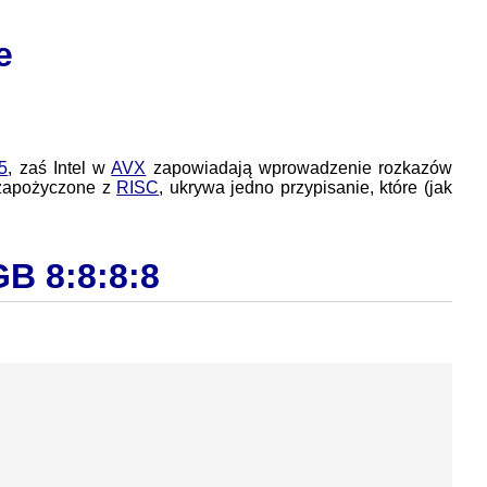
e
5
, zaś Intel w
AVX
zapowiadają wprowadzenie rozkazów
 zapożyczone z
RISC
, ukrywa jedno przypisanie, które (jak
GB 8:8:8:8