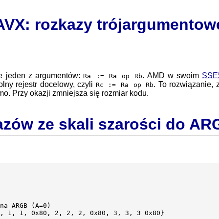
AVX: rozkazy trójargumentow
je jeden z argumentów:
. AMD w swoim
SSE
Ra := Ra op Rb
lny rejestr docelowy, czyli
. To rozwiązanie,
Rc := Ra op Rb
. Przy okazji zmniejsza się rozmiar kodu.
zów ze skali szarości do AR
na ARGB (A=0)

, 1, 1, 0x80, 2, 2, 2, 0x80, 3, 3, 3 0x80}
