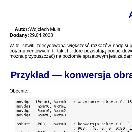
Autor:
Wojciech Muła
Dodany:
29.04.2008
W tej chwili zdecydowana większość rozkazów nadpisu
trójargumentowych, tj. takich, które pozwalają podać dowo
można przypuszczać) na poziomie sprzętowym jest za darmo
Przykład — konwersja obra
Obecnie:
movdqa  (%eax), %xmm0   ; wczytanie pikseli 0..15

movdqa   %xmm0, %xmm1

movdqa   %xmm0, %xmm2

movdqa   %xmm0, %xmm3

pshufb   P03,   %xmm0   ; konwersja pikseli 0..3 
                        ; P03 = {0, 0, 0, 0x80, 1