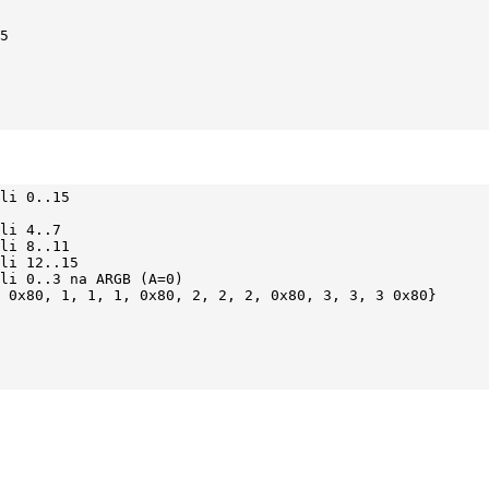
5

li 0..15

li 4..7

li 8..11

li 12..15

li 0..3 na ARGB (A=0)

 0x80, 1, 1, 1, 0x80, 2, 2, 2, 0x80, 3, 3, 3 0x80}
